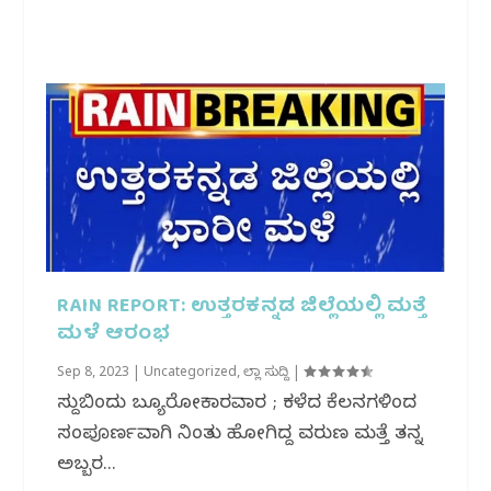
RAIN REPORT: ಉತ್ತರಕನ್ನಡ ಜಿಲ್ಲೆಯಲ್ಲಿ ಮತ್ತೆ
ಮಳೆ ಆರಂಭ
Sep 8, 2023
|
Uncategorized
,
ಜಿಲ್ಲಾ ಸುದ್ದಿ
|
ಸುದ್ದಿಬಿಂದು ಬ್ಯೂರೋಕಾರವಾರ ; ಕಳೆದ‌ ಕೆಲದಿನಗಳಿಂದ‌
ಸಂಪೂರ್ಣವಾಗಿ ನಿಂತು ಹೋಗಿದ್ದ ವರುಣ ಮತ್ತೆ ತನ್ನ
ಅಬ್ಬರ...