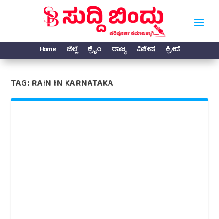
Home
ಜಿಲ್ಲೆ
ಕ್ರೈಂ
ರಾಜ್ಯ
ವಿಶೇಷ
ಕ್ರೀಡೆ
TAG:
RAIN IN KARNATAKA