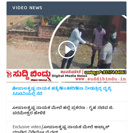
VIDEO NEWS
ಗೋಪಾಲಕೃಷ್ಣ ನಾಯಕ ಹತ್ಯೆಗೆ ಹಂತಕರಿಗೆ ಹಣ ನೀಡುತ್ತಿದ್ದ ದೃಶ್ಯ
ಸಿಸಿಟಿವಿಯಲ್ಲಿ ಸೆರೆ
ಗೋಪಾಲಕೃಷ್ಣ ನಾಯಕ ಮೇಲೆ ಹಲ್ಲೆ ಪ್ರಕರಣ : ಗೃಹ ಸಚಿವ ಜಿ.
ಪರಮೇಶ್ವರ ಹೇಳಿಕೆ
Exclusive video/ಗೋಪಾಲಕೃಷ್ಣ ನಾಯಕ ಮೇಲೆ ಅಟ್ಯಾಕ್