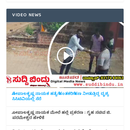
VIDEO NEWS
ಗೋಪಾಲಕೃಷ್ಣ ನಾಯಕ ಹತ್ಯೆಗೆ ಹಂತಕರಿಗೆ ಹಣ ನೀಡುತ್ತಿದ್ದ ದೃಶ್ಯ
ಸಿಸಿಟಿವಿಯಲ್ಲಿ ಸೆರೆ
ಗೋಪಾಲಕೃಷ್ಣ ನಾಯಕ ಮೇಲೆ ಹಲ್ಲೆ ಪ್ರಕರಣ : ಗೃಹ ಸಚಿವ ಜಿ.
ಪರಮೇಶ್ವರ ಹೇಳಿಕೆ