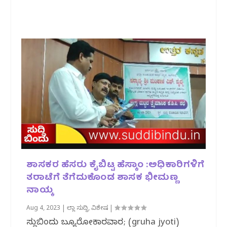
ಶಾಸಕರ‌ ಹೆಸರು ಕೈಬಿಟ್ಟ ಹೆಸ್ಕಾಂ :ಅಧಿಕಾರಿಗಳಿಗೆ
ತರಾಟೆಗೆ ತೆಗೆದುಕೊಂಡ ಶಾಸಕ ಭೀಮಣ್ಣ
ನಾಯ್ಕ
Aug 4, 2023
|
ಜಿಲ್ಲಾ ಸುದ್ದಿ
,
ವಿಶೇಷ
|
ಸುದ್ದಿಬಿಂದು ಬ್ಯೂರೋಕಾರವಾರ; (gruha jyoti)