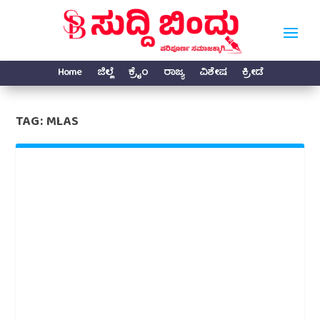
Home
ಜಿಲ್ಲೆ
ಕ್ರೈಂ
ರಾಜ್ಯ
ವಿಶೇಷ
ಕ್ರೀಡೆ
TAG:
MLAS