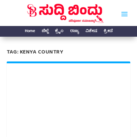
Home
ಜಿಲ್ಲೆ
ಕ್ರೈಂ
ರಾಜ್ಯ
ವಿಶೇಷ
ಕ್ರೀಡೆ
TAG:
KENYA COUNTRY