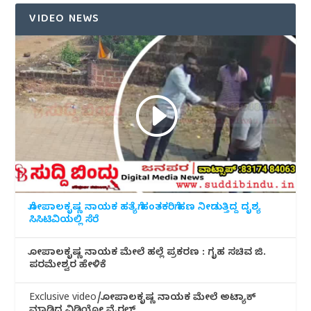
VIDEO NEWS
ಗೋಪಾಲಕೃಷ್ಣ ನಾಯಕ ಹತ್ಯೆಗೆ ಹಂತಕರಿಗೆ ಹಣ ನೀಡುತ್ತಿದ್ದ ದೃಶ್ಯ
ಸಿಸಿಟಿವಿಯಲ್ಲಿ ಸೆರೆ
ಗೋಪಾಲಕೃಷ್ಣ ನಾಯಕ ಮೇಲೆ ಹಲ್ಲೆ ಪ್ರಕರಣ : ಗೃಹ ಸಚಿವ ಜಿ.
ಪರಮೇಶ್ವರ ಹೇಳಿಕೆ
Exclusive video/ಗೋಪಾಲಕೃಷ್ಣ ನಾಯಕ ಮೇಲೆ ಅಟ್ಯಾಕ್