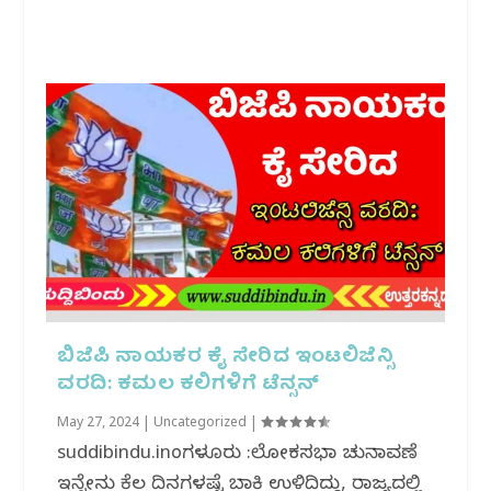
ಬಿಜೆಪಿ ನಾಯಕರ ಕೈ ಸೇರಿದ ಇಂಟಲಿಜೆನ್ಸಿ
ವರದಿ: ಕಮಲ ಕಲಿಗಳಿಗೆ ಟೆನ್ಸನ್
May 27, 2024
|
Uncategorized
|
suddibindu.inಬೆಂಗಳೂರು :ಲೋಕಸಭಾ ಚುನಾವಣೆ
ಇನ್ನೇನು ಕೆಲ ದಿನಗಳಷ್ಟೆ ಬಾಕಿ ಉಳಿದಿದ್ದು, ರಾಜ್ಯದಲ್ಲಿ