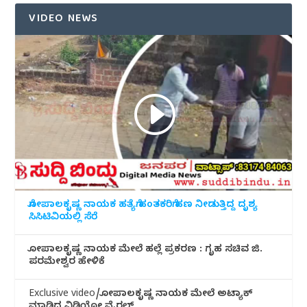
VIDEO NEWS
ಗೋಪಾಲಕೃಷ್ಣ ನಾಯಕ ಹತ್ಯೆಗೆ ಹಂತಕರಿಗೆ ಹಣ ನೀಡುತ್ತಿದ್ದ ದೃಶ್ಯ
ಸಿಸಿಟಿವಿಯಲ್ಲಿ ಸೆರೆ
ಗೋಪಾಲಕೃಷ್ಣ ನಾಯಕ ಮೇಲೆ ಹಲ್ಲೆ ಪ್ರಕರಣ : ಗೃಹ ಸಚಿವ ಜಿ.
ಪರಮೇಶ್ವರ ಹೇಳಿಕೆ
Exclusive video/ಗೋಪಾಲಕೃಷ್ಣ ನಾಯಕ ಮೇಲೆ ಅಟ್ಯಾಕ್