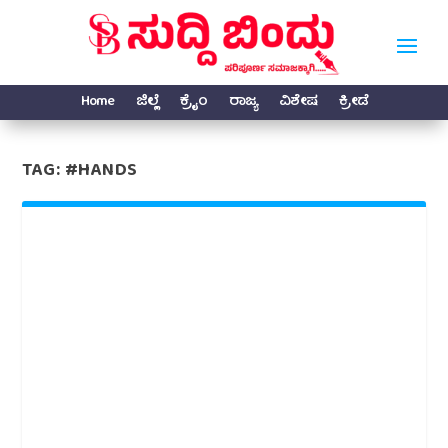
Home
ಜಿಲ್ಲೆ
ಕ್ರೈಂ
ರಾಜ್ಯ
ವಿಶೇಷ
ಕ್ರೀಡೆ
TAG:
#HANDS