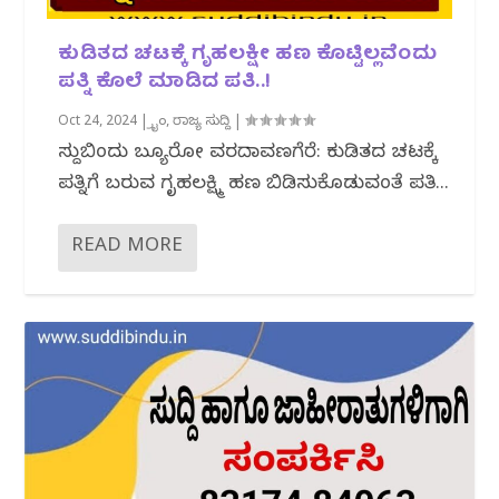
ಕುಡಿತದ ಚಟಕ್ಕೆ ಗೃಹಲಕ್ಷೀ ಹಣ ಕೊಟ್ಟಿಲ್ಲವೆಂದು
ಪತ್ನಿ ಕೊಲೆ ಮಾಡಿದ ಪತಿ..!
Oct 24, 2024
|
ಕ್ರೈಂ
,
ರಾಜ್ಯ ಸುದ್ದಿ
|
ಸುದ್ದಿಬಿಂದು ಬ್ಯೂರೋ ವರದಿದಾವಣಗೆರೆ: ಕುಡಿತದ ಚಟಕ್ಕೆ
ಪತ್ನಿಗೆ ಬರುವ ಗೃಹಲಕ್ಷ್ಮಿ ಹಣ ಬಿಡಿಸುಕೊಡುವಂತೆ ಪತಿ...
READ MORE