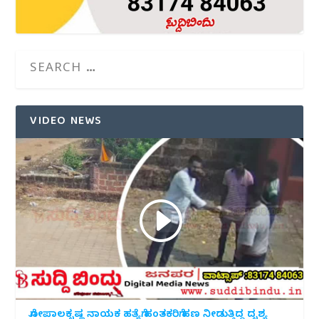
VIDEO NEWS
ಗೋಪಾಲಕೃಷ್ಣ ನಾಯಕ ಹತ್ಯೆಗೆ ಹಂತಕರಿಗೆ ಹಣ ನೀಡುತ್ತಿದ್ದ ದೃಶ್ಯ