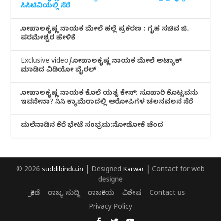
ಸಿಸಿಟಿವಿಯಲ್ಲಿ ಸೆರೆ
ಗೋಪಾಲಕೃಷ್ಣ ನಾಯಕ ಮೇಲೆ ಹಲ್ಲೆ ಪ್ರಕರಣ : ಗೃಹ ಸಚಿವ ಜಿ.
ಪರಮೇಶ್ವರ ಹೇಳಿಕೆ
Exclusive video/ಗೋಪಾಲಕೃಷ್ಣ ನಾಯಕ ಮೇಲೆ ಅಟ್ಯಾಕ್
ಮಾಡಿದ ವಿಡಿಯೋ ವೈರಲ್
ಗೋಪಾಲಕೃಷ್ಣ ನಾಯಕ ಕೊಲೆ ಯತ್ನ ಕೇಸ್: ಸೂಪಾರಿ ಕೊಟ್ಟವನು
ಇವನೇನಾ? ಸಿಸಿ ಕ್ಯಾಮೆರಾದಲ್ಲಿ ಆರೋಪಿಗಳ ಚಲನವಲನ ಸೆರೆ
ಮಲೆನಾಡಿ‌ನ ಕೆರೆ ಭೇಟೆ ಸಂಭ್ರಮ:ನೋಡೋಕೆ ಚೆಂದ
© 2026
suddibindu.in
| Designed
Karwar
| Contact for web
designe
ಕ್ರೀಡೆ
ರಾಜ್ಯ ಸುದ್ದಿ
ರಾಜಕೀಯ
ವಿಶೇಷ
Contact us
Privacy Policy