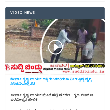
VIDEO NEWS
ಗೋಪಾಲಕೃಷ್ಣ ನಾಯಕ ಹತ್ಯೆಗೆ ಹಂತಕರಿಗೆ ಹಣ ನೀಡುತ್ತಿದ್ದ ದೃಶ್ಯ
ಸಿಸಿಟಿವಿಯಲ್ಲಿ ಸೆರೆ
ಗೋಪಾಲಕೃಷ್ಣ ನಾಯಕ ಮೇಲೆ ಹಲ್ಲೆ ಪ್ರಕರಣ : ಗೃಹ ಸಚಿವ ಜಿ.
ಪರಮೇಶ್ವರ ಹೇಳಿಕೆ