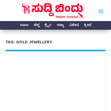
Home
ಜಿಲ್ಲೆ
ಕ್ರೈಂ
ರಾಜ್ಯ
ವಿಶೇಷ
ಕ್ರೀಡೆ
TAG:
GOLD JEWELLERY