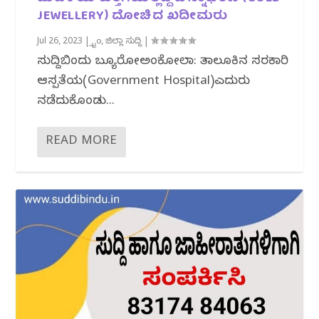
JEWELLERY) ದೋಚಿದ ಖದೀಮರು
Jul 26, 2023
|
ಕ್ರೈಂ
,
ಜಿಲ್ಲಾ ಸುದ್ದಿ
|
ಸುದ್ದಿಬಿಂದು ಬ್ಯೂರೋಅಂಕೋಲಾ: ತಾಲೂಕಿನ ಸರಕಾರಿ
ಆಸ್ಪತ್ರೆಯ(Government Hospital)ಎದುರು
ನಡೆದುಕೊಂಡು...
READ MORE