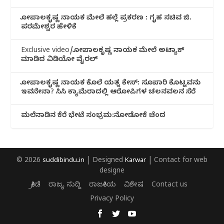
ಗೋಪಾಲಕೃಷ್ಣ ನಾಯಕ ಮೇಲೆ ಹಲ್ಲೆ ಪ್ರಕರಣ : ಗೃಹ ಸಚಿವ ಜಿ.
ಪರಮೇಶ್ವರ ಹೇಳಿಕೆ
Exclusive video/ಗೋಪಾಲಕೃಷ್ಣ ನಾಯಕ ಮೇಲೆ ಅಟ್ಯಾಕ್
ಮಾಡಿದ ವಿಡಿಯೋ ವೈರಲ್
ಗೋಪಾಲಕೃಷ್ಣ ನಾಯಕ ಕೊಲೆ ಯತ್ನ ಕೇಸ್: ಸೂಪಾರಿ ಕೊಟ್ಟವನು
ಇವನೇನಾ? ಸಿಸಿ ಕ್ಯಾಮೆರಾದಲ್ಲಿ ಆರೋಪಿಗಳ ಚಲನವಲನ ಸೆರೆ
ಮಲೆನಾಡಿ‌ನ ಕೆರೆ ಭೇಟೆ ಸಂಭ್ರಮ:ನೋಡೋಕೆ ಚೆಂದ
© 2026
suddibindu.in
| Designed
Karwar
| Contact for web
designe
ಕ್ರೀಡೆ
ರಾಜ್ಯ ಸುದ್ದಿ
ರಾಜಕೀಯ
ವಿಶೇಷ
Contact us
Privacy Policy