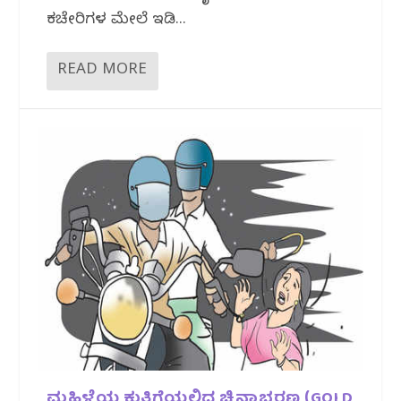
ಕಚೇರಿಗಳ ಮೇಲೆ ಇಡಿ...
READ MORE
ಮಹಿಳೆಯ ಕುತ್ತಿಗೆಯಲ್ಲಿದ್ದ ಚಿನ್ನಾಭರಣ (GOLD