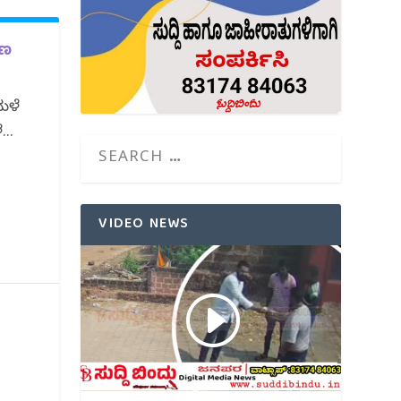
ಾಣ
ಮಳೆ
..
VIDEO NEWS