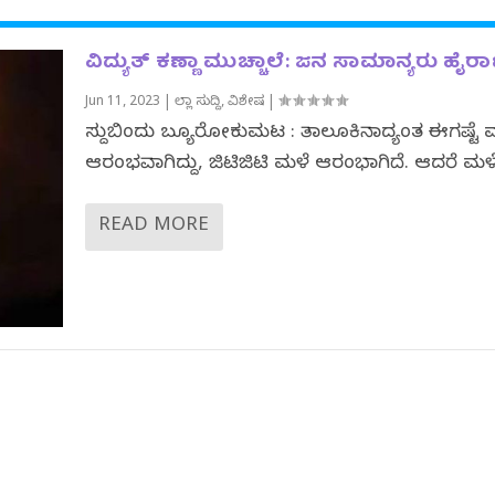
ವಿದ್ಯುತ್ ಕಣ್ಣಾ ಮುಚ್ಚಾಲೆ: ಜನ ಸಾಮಾನ್ಯರು ಹೈರ
Jun 11, 2023
|
ಜಿಲ್ಲಾ ಸುದ್ದಿ
,
ವಿಶೇಷ
|
ಸುದ್ದಿಬಿಂದು ಬ್ಯೂರೋಕುಮಟ : ತಾಲೂಕಿನಾದ್ಯಂತ ಈಗಷ್ಟೆ 
ಆರಂಭವಾಗಿದ್ದು, ಜಿಟಿಜಿಟಿ ಮಳೆ ಆರಂಭಾಗಿದೆ. ಆದರೆ ಮಳೆ.
READ MORE