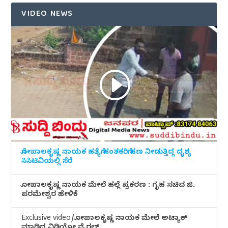
VIDEO NEWS
ಗೋಪಾಲಕೃಷ್ಣ ನಾಯಕ ಹತ್ಯೆಗೆ ಹಂತಕರಿಗೆ ಹಣ ನೀಡುತ್ತಿದ್ದ ದೃಶ್ಯ
ಸಿಸಿಟಿವಿಯಲ್ಲಿ ಸೆರೆ
ಗೋಪಾಲಕೃಷ್ಣ ನಾಯಕ ಮೇಲೆ ಹಲ್ಲೆ ಪ್ರಕರಣ : ಗೃಹ ಸಚಿವ ಜಿ.
ಪರಮೇಶ್ವರ ಹೇಳಿಕೆ
Exclusive video/ಗೋಪಾಲಕೃಷ್ಣ ನಾಯಕ ಮೇಲೆ ಅಟ್ಯಾಕ್