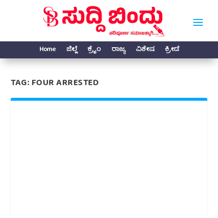
Home
ಜಿಲ್ಲೆ
ಕ್ರೈಂ
ರಾಜ್ಯ
ವಿಶೇಷ
ಕ್ರೀಡೆ
TAG:
FOUR ARRESTED