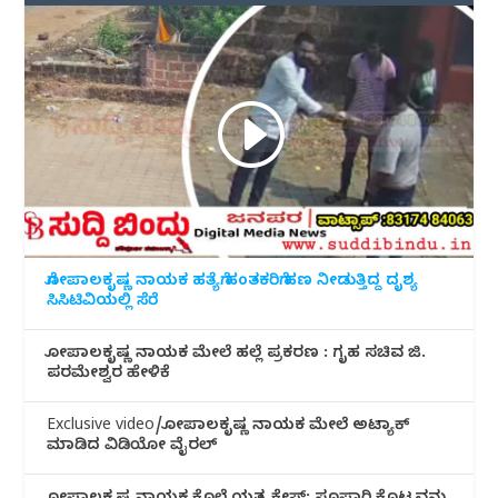
ಗೋಪಾಲಕೃಷ್ಣ ನಾಯಕ ಹತ್ಯೆಗೆ ಹಂತಕರಿಗೆ ಹಣ ನೀಡುತ್ತಿದ್ದ ದೃಶ್ಯ
ಸಿಸಿಟಿವಿಯಲ್ಲಿ ಸೆರೆ
ಗೋಪಾಲಕೃಷ್ಣ ನಾಯಕ ಮೇಲೆ ಹಲ್ಲೆ ಪ್ರಕರಣ : ಗೃಹ ಸಚಿವ ಜಿ.
ಪರಮೇಶ್ವರ ಹೇಳಿಕೆ
Exclusive video/ಗೋಪಾಲಕೃಷ್ಣ ನಾಯಕ ಮೇಲೆ ಅಟ್ಯಾಕ್
ಮಾಡಿದ ವಿಡಿಯೋ ವೈರಲ್