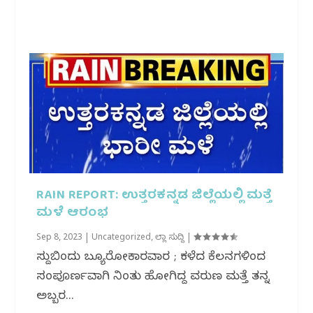
RAIN REPORT: ಉತ್ತರಕನ್ನಡ ಜಿಲ್ಲೆಯಲ್ಲಿ ಮತ್ತೆ
ಮಳೆ ಆರಂಭ
Sep 8, 2023
|
Uncategorized
,
ಜಿಲ್ಲಾ ಸುದ್ದಿ
|
ಸುದ್ದಿಬಿಂದು ಬ್ಯೂರೋಕಾರವಾರ ; ಕಳೆದ‌ ಕೆಲದಿನಗಳಿಂದ‌
ಸಂಪೂರ್ಣವಾಗಿ ನಿಂತು ಹೋಗಿದ್ದ ವರುಣ ಮತ್ತೆ ತನ್ನ
ಅಬ್ಬರ...