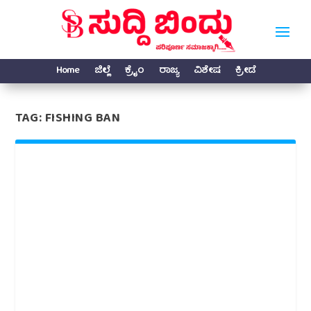
Home
ಜಿಲ್ಲೆ
ಕ್ರೈಂ
ರಾಜ್ಯ
ವಿಶೇಷ
ಕ್ರೀಡೆ
TAG:
FISHING BAN