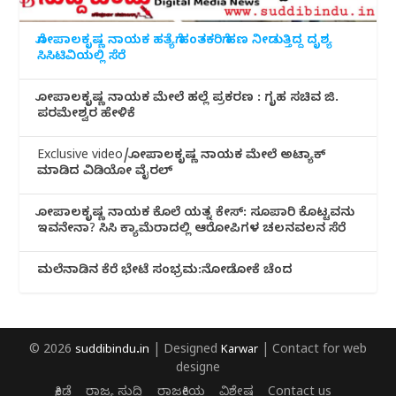
ಗೋಪಾಲಕೃಷ್ಣ ನಾಯಕ ಹತ್ಯೆಗೆ ಹಂತಕರಿಗೆ ಹಣ ನೀಡುತ್ತಿದ್ದ ದೃಶ್ಯ
ಸಿಸಿಟಿವಿಯಲ್ಲಿ ಸೆರೆ
ಗೋಪಾಲಕೃಷ್ಣ ನಾಯಕ ಮೇಲೆ ಹಲ್ಲೆ ಪ್ರಕರಣ : ಗೃಹ ಸಚಿವ ಜಿ.
ಪರಮೇಶ್ವರ ಹೇಳಿಕೆ
Exclusive video/ಗೋಪಾಲಕೃಷ್ಣ ನಾಯಕ ಮೇಲೆ ಅಟ್ಯಾಕ್
ಮಾಡಿದ ವಿಡಿಯೋ ವೈರಲ್
ಗೋಪಾಲಕೃಷ್ಣ ನಾಯಕ ಕೊಲೆ ಯತ್ನ ಕೇಸ್: ಸೂಪಾರಿ ಕೊಟ್ಟವನು
ಇವನೇನಾ? ಸಿಸಿ ಕ್ಯಾಮೆರಾದಲ್ಲಿ ಆರೋಪಿಗಳ ಚಲನವಲನ ಸೆರೆ
ಮಲೆನಾಡಿ‌ನ ಕೆರೆ ಭೇಟೆ ಸಂಭ್ರಮ:ನೋಡೋಕೆ ಚೆಂದ
© 2026
suddibindu.in
| Designed
Karwar
| Contact for web
designe
ಕ್ರೀಡೆ
ರಾಜ್ಯ ಸುದ್ದಿ
ರಾಜಕೀಯ
ವಿಶೇಷ
Contact us