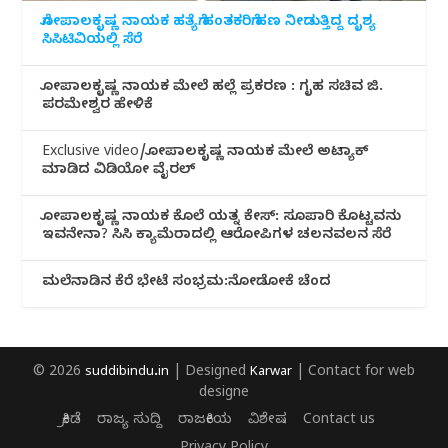
ಗೋಪಾಲಕೃಷ್ಣ ನಾಯಕ ಹತ್ಯೆಗೆ ಹಂತಕರಿಗೆ ಹಣ ನೀಡುತ್ತಿದ್ದ ದೃಶ್ಯ
ಸಿಸಿಟಿವಿಯಲ್ಲಿ ಸೆರೆ
ಗೋಪಾಲಕೃಷ್ಣ ನಾಯಕ ಮೇಲೆ ಹಲ್ಲೆ ಪ್ರಕರಣ : ಗೃಹ ಸಚಿವ ಜಿ.
ಪರಮೇಶ್ವರ ಹೇಳಿಕೆ
Exclusive video/ಗೋಪಾಲಕೃಷ್ಣ ನಾಯಕ ಮೇಲೆ ಅಟ್ಯಾಕ್
ಮಾಡಿದ ವಿಡಿಯೋ ವೈರಲ್
ಗೋಪಾಲಕೃಷ್ಣ ನಾಯಕ ಕೊಲೆ ಯತ್ನ ಕೇಸ್: ಸೂಪಾರಿ ಕೊಟ್ಟವನು
ಇವನೇನಾ? ಸಿಸಿ ಕ್ಯಾಮೆರಾದಲ್ಲಿ ಆರೋಪಿಗಳ ಚಲನವಲನ ಸೆರೆ
ಮಲೆನಾಡಿ‌ನ ಕೆರೆ ಭೇಟೆ ಸಂಭ್ರಮ:ನೋಡೋಕೆ ಚೆಂದ
© 2026
suddibindu.in
| Designed
Karwar
| Contact for web
designe
ಕ್ರೀಡೆ
ರಾಜ್ಯ ಸುದ್ದಿ
ರಾಜಕೀಯ
ವಿಶೇಷ
Contact us