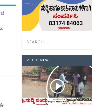
ಜೆ
ಗೂ
VIDEO NEWS
ವು-