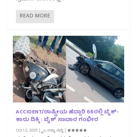
READ MORE
ACCIDENT/ರಾಷ್ಟ್ರೀಯ ಹೆದ್ದಾರಿ 66ರಲ್ಲಿ ಬೈಕ್-
ಕಾರು ಡಿಕ್ಕಿ : ಬೈಕ್ ಸಾವಾರ ಗಂಭೀರ
Oct 12, 2025
|
ಕ್ರೈಂ
,
ರಾಜ್ಯ ಸುದ್ದಿ
|