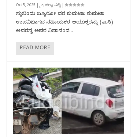
Oct 5, 2025
|
ಕ್ರೈಂ
,
ಜಿಲ್ಲಾ ಸುದ್ದಿ
|
ಸುದ್ದಿಬಿಂದು ಬ್ಯೂರೋ ವರದಿ ಕುಮಟಾ: ಕುಮಟಾ
ಉಪವಿಭಾಗದ ಸಹಾಯಕರ ಆಯುಕ್ತರನ್ನು (ಎ.ಸಿ)
ಅವರನ್ನ ಅವರ ನಿವಾಸದಿಂದ...
READ MORE