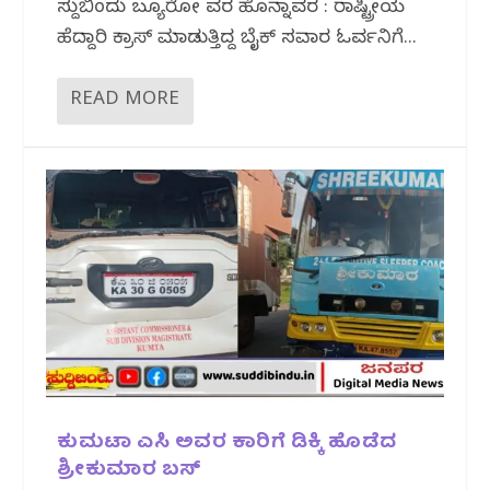
ಸುದ್ದಿಬಿಂದು ಬ್ಯೂರೋ ವರದಿ ಹೊನ್ನಾವರ : ರಾಷ್ಟ್ರೀಯ
ಹೆದ್ದಾರಿ ಕ್ರಾಸ್ ಮಾಡುತ್ತಿದ್ದ ಬೈಕ್ ಸವಾರ ಓರ್ವನಿಗೆ...
READ MORE
ಕುಮಟಾ ಎಸಿ ಅವರ ಕಾರಿಗೆ ಡಿಕ್ಕಿ ಹೊಡೆದ
ಶ್ರೀಕುಮಾರ ಬಸ್