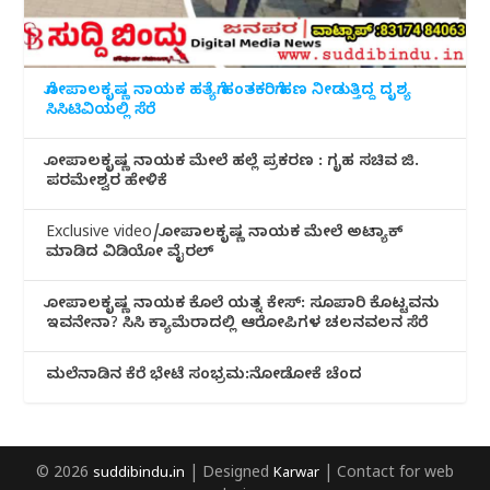
ಗೋಪಾಲಕೃಷ್ಣ ನಾಯಕ ಹತ್ಯೆಗೆ ಹಂತಕರಿಗೆ ಹಣ ನೀಡುತ್ತಿದ್ದ ದೃಶ್ಯ
ಸಿಸಿಟಿವಿಯಲ್ಲಿ ಸೆರೆ
ಗೋಪಾಲಕೃಷ್ಣ ನಾಯಕ ಮೇಲೆ ಹಲ್ಲೆ ಪ್ರಕರಣ : ಗೃಹ ಸಚಿವ ಜಿ.
ಪರಮೇಶ್ವರ ಹೇಳಿಕೆ
Exclusive video/ಗೋಪಾಲಕೃಷ್ಣ ನಾಯಕ ಮೇಲೆ ಅಟ್ಯಾಕ್
ಮಾಡಿದ ವಿಡಿಯೋ ವೈರಲ್
ಗೋಪಾಲಕೃಷ್ಣ ನಾಯಕ ಕೊಲೆ ಯತ್ನ ಕೇಸ್: ಸೂಪಾರಿ ಕೊಟ್ಟವನು
ಇವನೇನಾ? ಸಿಸಿ ಕ್ಯಾಮೆರಾದಲ್ಲಿ ಆರೋಪಿಗಳ ಚಲನವಲನ ಸೆರೆ
ಮಲೆನಾಡಿ‌ನ ಕೆರೆ ಭೇಟೆ ಸಂಭ್ರಮ:ನೋಡೋಕೆ ಚೆಂದ
© 2026
suddibindu.in
| Designed
Karwar
| Contact for web