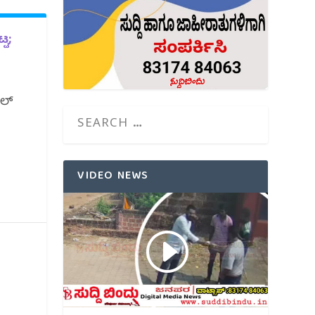
್ಟ;
ಿಲ್
VIDEO NEWS