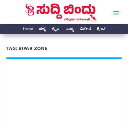
Home
ಜಿಲ್ಲೆ
ಕ್ರೈಂ
ರಾಜ್ಯ
ವಿಶೇಷ
ಕ್ರೀಡೆ
TAG:
BIPAR ZONE