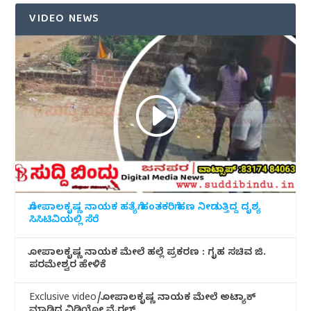
VIDEO NEWS
ಗೋಪಾಲಕೃಷ್ಣ ನಾಯಕ ಹತ್ಯೆಗೆ ಹಂತಕರಿಗೆ ಹಣ ನೀಡುತ್ತಿದ್ದ ದೃಶ್ಯ
ಸಿಸಿಟಿವಿಯಲ್ಲಿ ಸೆರೆ
ಗೋಪಾಲಕೃಷ್ಣ ನಾಯಕ ಮೇಲೆ ಹಲ್ಲೆ ಪ್ರಕರಣ : ಗೃಹ ಸಚಿವ ಜಿ.
ಪರಮೇಶ್ವರ ಹೇಳಿಕೆ
Exclusive video/ಗೋಪಾಲಕೃಷ್ಣ ನಾಯಕ ಮೇಲೆ ಅಟ್ಯಾಕ್