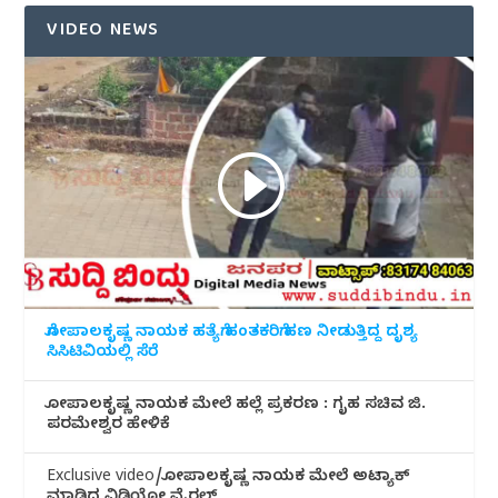
VIDEO NEWS
ಗೋಪಾಲಕೃಷ್ಣ ನಾಯಕ ಹತ್ಯೆಗೆ ಹಂತಕರಿಗೆ ಹಣ ನೀಡುತ್ತಿದ್ದ ದೃಶ್ಯ
ಸಿಸಿಟಿವಿಯಲ್ಲಿ ಸೆರೆ
ಗೋಪಾಲಕೃಷ್ಣ ನಾಯಕ ಮೇಲೆ ಹಲ್ಲೆ ಪ್ರಕರಣ : ಗೃಹ ಸಚಿವ ಜಿ.
ಪರಮೇಶ್ವರ ಹೇಳಿಕೆ
Exclusive video/ಗೋಪಾಲಕೃಷ್ಣ ನಾಯಕ ಮೇಲೆ ಅಟ್ಯಾಕ್