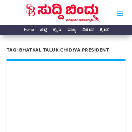
Home
ಜಿಲ್ಲೆ
ಕ್ರೈಂ
ರಾಜ್ಯ
ವಿಶೇಷ
ಕ್ರೀಡೆ
TAG:
BHATKAL TALUK CHIDIYA PRESIDENT