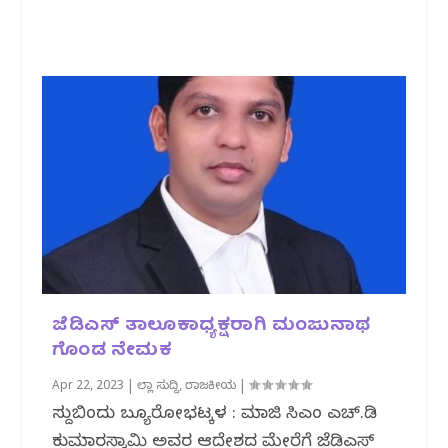
ಜೆಡಿಎಸ್ ತಾಲೂಕಾಧ್ಯಕ್ಷರಾಗಿ ಮಂಜುನಾಥ
ಗೊಂಡ ನೇಮಕ
Apr 22, 2023
|
ಜಿಲ್ಲಾ ಸುದ್ದಿ
,
ರಾಜಕೀಯ
|
ಸುದ್ದಿಬಿಂದು ಬ್ಯೂರೋಭಟ್ಕಳ : ಮಾಜಿ ಸಿಎಂ ಎಚ್.ಡಿ
ಕುಮಾರಸ್ವಾಮಿ ಅವರ ಆದೇಶದ ಮೇರೆಗೆ ಜೆಡಿಎಸ್