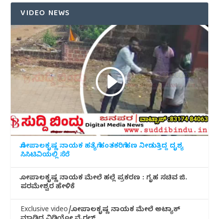
VIDEO NEWS
ಗೋಪಾಲಕೃಷ್ಣ ನಾಯಕ ಹತ್ಯೆಗೆ ಹಂತಕರಿಗೆ ಹಣ ನೀಡುತ್ತಿದ್ದ ದೃಶ್ಯ
ಸಿಸಿಟಿವಿಯಲ್ಲಿ ಸೆರೆ
ಗೋಪಾಲಕೃಷ್ಣ ನಾಯಕ ಮೇಲೆ ಹಲ್ಲೆ ಪ್ರಕರಣ : ಗೃಹ ಸಚಿವ ಜಿ.
ಪರಮೇಶ್ವರ ಹೇಳಿಕೆ
Exclusive video/ಗೋಪಾಲಕೃಷ್ಣ ನಾಯಕ ಮೇಲೆ ಅಟ್ಯಾಕ್