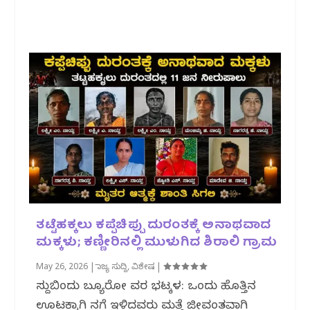
ತಟ್ಟೆಹಕ್ಕಲು ಕಪ್ಪೆಚಿಪ್ಪು ದುರಂತಕ್ಕೆ ಅನಾಥವಾದ
ಮಕ್ಕಳು; ಕಣ್ಣೀರಿನಲ್ಲಿ ಮುಳುಗಿದ ಶಿರಾಲಿ ಗ್ರಾಮ
May 26, 2026
|
ರಾಜ್ಯ ಸುದ್ದಿ
,
ವಿಶೇಷ
|
ಸುದ್ದಿಬಿಂದು ಬ್ಯೂರೋ ವರದಿ ಭಟ್ಕಳ: ಒಂದು ಹೊತ್ತಿನ
ಊಟಕ್ಕಾಗಿ ನದಿಗೆ ಇಳಿದವರು ಮತ್ತೆ ಜೀವಂತವಾಗಿ