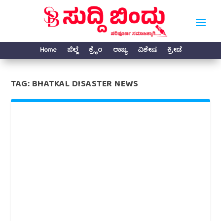
Home
ಜಿಲ್ಲೆ
ಕ್ರೈಂ
ರಾಜ್ಯ
ವಿಶೇಷ
ಕ್ರೀಡೆ
TAG:
BHATKAL DISASTER NEWS