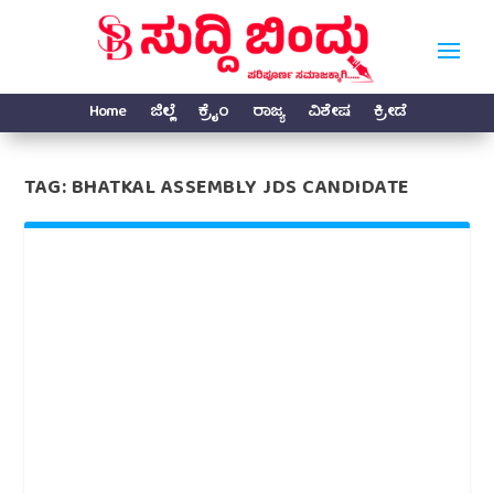
Home
ಜಿಲ್ಲೆ
ಕ್ರೈಂ
ರಾಜ್ಯ
ವಿಶೇಷ
ಕ್ರೀಡೆ
TAG:
BHATKAL ASSEMBLY JDS CANDIDATE