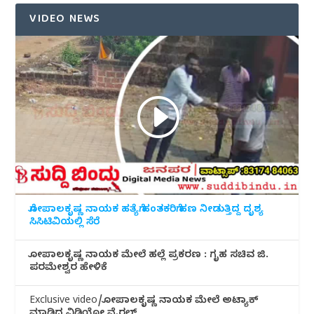
VIDEO NEWS
ಗೋಪಾಲಕೃಷ್ಣ ನಾಯಕ ಹತ್ಯೆಗೆ ಹಂತಕರಿಗೆ ಹಣ ನೀಡುತ್ತಿದ್ದ ದೃಶ್ಯ
ಸಿಸಿಟಿವಿಯಲ್ಲಿ ಸೆರೆ
ಗೋಪಾಲಕೃಷ್ಣ ನಾಯಕ ಮೇಲೆ ಹಲ್ಲೆ ಪ್ರಕರಣ : ಗೃಹ ಸಚಿವ ಜಿ.
ಪರಮೇಶ್ವರ ಹೇಳಿಕೆ
Exclusive video/ಗೋಪಾಲಕೃಷ್ಣ ನಾಯಕ ಮೇಲೆ ಅಟ್ಯಾಕ್