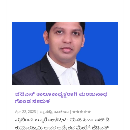
ಜೆಡಿಎಸ್ ತಾಲೂಕಾಧ್ಯಕ್ಷರಾಗಿ ಮಂಜುನಾಥ
ಗೊಂಡ ನೇಮಕ
Apr 22, 2023
|
ಜಿಲ್ಲಾ ಸುದ್ದಿ
,
ರಾಜಕೀಯ
|
ಸುದ್ದಿಬಿಂದು ಬ್ಯೂರೋಭಟ್ಕಳ : ಮಾಜಿ ಸಿಎಂ ಎಚ್.ಡಿ
ಕುಮಾರಸ್ವಾಮಿ ಅವರ ಆದೇಶದ ಮೇರೆಗೆ ಜೆಡಿಎಸ್