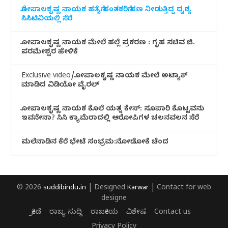
ಗೋಪಾಲಕೃಷ್ಣ ನಾಯಕ ಹತ್ಯೆಗೆ ಹಂತಕರಿಗೆ ಹಣ ನೀಡುತ್ತಿದ್ದ ದೃಶ್ಯ
ಸಿಸಿಟಿವಿಯಲ್ಲಿ ಸೆರೆ
ಗೋಪಾಲಕೃಷ್ಣ ನಾಯಕ ಮೇಲೆ ಹಲ್ಲೆ ಪ್ರಕರಣ : ಗೃಹ ಸಚಿವ ಜಿ.
ಪರಮೇಶ್ವರ ಹೇಳಿಕೆ
Exclusive video/ಗೋಪಾಲಕೃಷ್ಣ ನಾಯಕ ಮೇಲೆ ಅಟ್ಯಾಕ್
ಮಾಡಿದ ವಿಡಿಯೋ ವೈರಲ್
ಗೋಪಾಲಕೃಷ್ಣ ನಾಯಕ ಕೊಲೆ ಯತ್ನ ಕೇಸ್: ಸೂಪಾರಿ ಕೊಟ್ಟವನು
ಇವನೇನಾ? ಸಿಸಿ ಕ್ಯಾಮೆರಾದಲ್ಲಿ ಆರೋಪಿಗಳ ಚಲನವಲನ ಸೆರೆ
ಮಲೆನಾಡಿ‌ನ ಕೆರೆ ಭೇಟೆ ಸಂಭ್ರಮ:ನೋಡೋಕೆ ಚೆಂದ
© 2026
suddibindu.in
| Designed
Karwar
| Contact for web
designe
ಕ್ರೀಡೆ
ರಾಜ್ಯ ಸುದ್ದಿ
ರಾಜಕೀಯ
ವಿಶೇಷ
Contact us
Privacy Policy