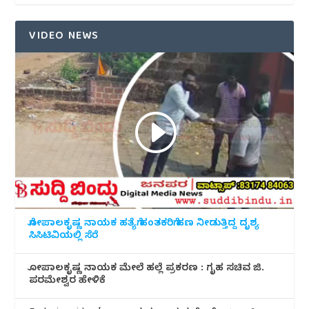
VIDEO NEWS
ಗೋಪಾಲಕೃಷ್ಣ ನಾಯಕ ಹತ್ಯೆಗೆ ಹಂತಕರಿಗೆ ಹಣ ನೀಡುತ್ತಿದ್ದ ದೃಶ್ಯ
ಸಿಸಿಟಿವಿಯಲ್ಲಿ ಸೆರೆ
ಗೋಪಾಲಕೃಷ್ಣ ನಾಯಕ ಮೇಲೆ ಹಲ್ಲೆ ಪ್ರಕರಣ : ಗೃಹ ಸಚಿವ ಜಿ.
ಪರಮೇಶ್ವರ ಹೇಳಿಕೆ