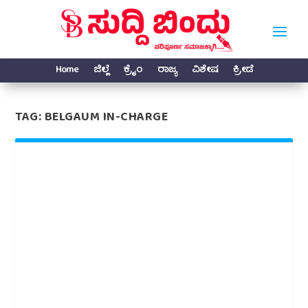
Home
ಜಿಲ್ಲೆ
ಕ್ರೈಂ
ರಾಜ್ಯ
ವಿಶೇಷ
ಕ್ರೀಡೆ
TAG:
BELGAUM IN-CHARGE