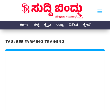
Home
ಜಿಲ್ಲೆ
ಕ್ರೈಂ
ರಾಜ್ಯ
ವಿಶೇಷ
ಕ್ರೀಡೆ
TAG:
BEE FARMING TRAINING