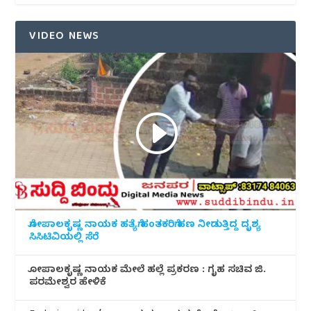
VIDEO NEWS
ಗೋಪಾಲಕೃಷ್ಣ ನಾಯಕ ಹತ್ಯೆಗೆ ಹಂತಕರಿಗೆ ಹಣ ನೀಡುತ್ತಿದ್ದ ದೃಶ್ಯ
ಸಿಸಿಟಿವಿಯಲ್ಲಿ ಸೆರೆ
ಗೋಪಾಲಕೃಷ್ಣ ನಾಯಕ ಮೇಲೆ ಹಲ್ಲೆ ಪ್ರಕರಣ : ಗೃಹ ಸಚಿವ ಜಿ.
ಪರಮೇಶ್ವರ ಹೇಳಿಕೆ