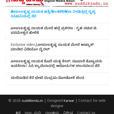
ಗೋಪಾಲಕೃಷ್ಣ ನಾಯಕ ಹತ್ಯೆಗೆ ಹಂತಕರಿಗೆ ಹಣ ನೀಡುತ್ತಿದ್ದ ದೃಶ್ಯ
ಸಿಸಿಟಿವಿಯಲ್ಲಿ ಸೆರೆ
ಗೋಪಾಲಕೃಷ್ಣ ನಾಯಕ ಮೇಲೆ ಹಲ್ಲೆ ಪ್ರಕರಣ : ಗೃಹ ಸಚಿವ ಜಿ.
ಪರಮೇಶ್ವರ ಹೇಳಿಕೆ
Exclusive video/ಗೋಪಾಲಕೃಷ್ಣ ನಾಯಕ ಮೇಲೆ ಅಟ್ಯಾಕ್
ಮಾಡಿದ ವಿಡಿಯೋ ವೈರಲ್
ಗೋಪಾಲಕೃಷ್ಣ ನಾಯಕ ಕೊಲೆ ಯತ್ನ ಕೇಸ್: ಸೂಪಾರಿ ಕೊಟ್ಟವನು
ಇವನೇನಾ? ಸಿಸಿ ಕ್ಯಾಮೆರಾದಲ್ಲಿ ಆರೋಪಿಗಳ ಚಲನವಲನ ಸೆರೆ
ಮಲೆನಾಡಿ‌ನ ಕೆರೆ ಭೇಟೆ ಸಂಭ್ರಮ:ನೋಡೋಕೆ ಚೆಂದ
© 2026
suddibindu.in
| Designed
Karwar
| Contact for web
designe
ಕ್ರೀಡೆ
ರಾಜ್ಯ ಸುದ್ದಿ
ರಾಜಕೀಯ
ವಿಶೇಷ
Contact us