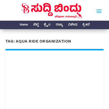
Home
ಜಿಲ್ಲೆ
ಕ್ರೈಂ
ರಾಜ್ಯ
ವಿಶೇಷ
ಕ್ರೀಡೆ
TAG:
AQUA RIDE ORGANIZATION