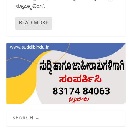
ಸ್ಕೂಬಾ ಡೈವಿಂಗ್...
READ MORE