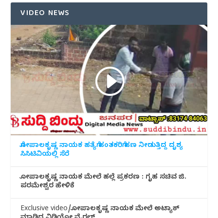
VIDEO NEWS
ಗೋಪಾಲಕೃಷ್ಣ ನಾಯಕ ಹತ್ಯೆಗೆ ಹಂತಕರಿಗೆ ಹಣ ನೀಡುತ್ತಿದ್ದ ದೃಶ್ಯ
ಸಿಸಿಟಿವಿಯಲ್ಲಿ ಸೆರೆ
ಗೋಪಾಲಕೃಷ್ಣ ನಾಯಕ ಮೇಲೆ ಹಲ್ಲೆ ಪ್ರಕರಣ : ಗೃಹ ಸಚಿವ ಜಿ.
ಪರಮೇಶ್ವರ ಹೇಳಿಕೆ
Exclusive video/ಗೋಪಾಲಕೃಷ್ಣ ನಾಯಕ ಮೇಲೆ ಅಟ್ಯಾಕ್