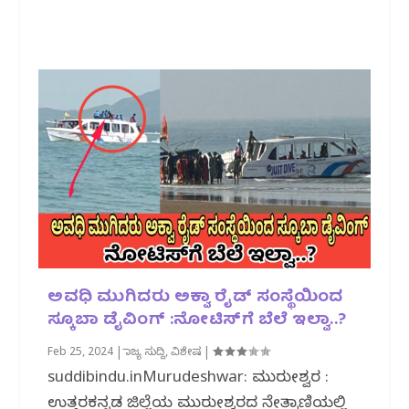
ಅವಧಿ ಮುಗಿದರು ಅಕ್ವಾ ರೈಡ್ ಸಂಸ್ಥೆಯಿಂದ
ಸ್ಕೂಬಾ ಡೈವಿಂಗ್ :ನೋಟಿಸ್‌ಗೆ ಬೆಲೆ ಇಲ್ವಾ..?
Feb 25, 2024
|
ರಾಜ್ಯ ಸುದ್ದಿ
,
ವಿಶೇಷ
|
suddibindu.inMurudeshwar: ಮುರುಡೇಶ್ವರ :
ಉತ್ತರಕನ್ನಡ ಜಿಲ್ಲೆಯ ಮುರುಡೇಶ್ವರದ ನೇತ್ರಾಣಿಯಲ್ಲಿ