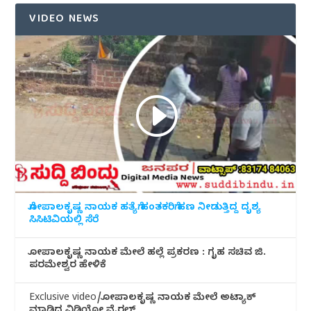
VIDEO NEWS
ಗೋಪಾಲಕೃಷ್ಣ ನಾಯಕ ಹತ್ಯೆಗೆ ಹಂತಕರಿಗೆ ಹಣ ನೀಡುತ್ತಿದ್ದ ದೃಶ್ಯ
ಸಿಸಿಟಿವಿಯಲ್ಲಿ ಸೆರೆ
ಗೋಪಾಲಕೃಷ್ಣ ನಾಯಕ ಮೇಲೆ ಹಲ್ಲೆ ಪ್ರಕರಣ : ಗೃಹ ಸಚಿವ ಜಿ.
ಪರಮೇಶ್ವರ ಹೇಳಿಕೆ
Exclusive video/ಗೋಪಾಲಕೃಷ್ಣ ನಾಯಕ ಮೇಲೆ ಅಟ್ಯಾಕ್