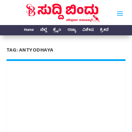
Home
ಜಿಲ್ಲೆ
ಕ್ರೈಂ
ರಾಜ್ಯ
ವಿಶೇಷ
ಕ್ರೀಡೆ
TAG:
ANTYODHAYA