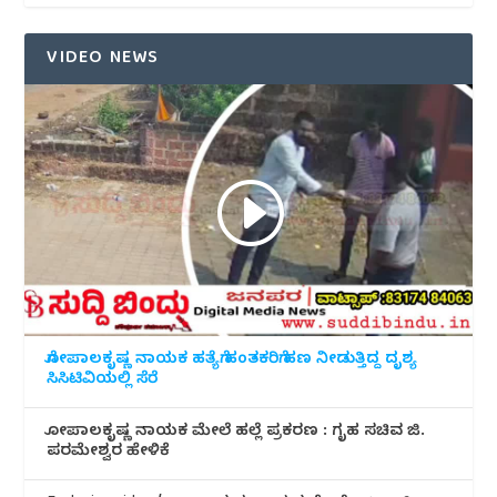
VIDEO NEWS
ಗೋಪಾಲಕೃಷ್ಣ ನಾಯಕ ಹತ್ಯೆಗೆ ಹಂತಕರಿಗೆ ಹಣ ನೀಡುತ್ತಿದ್ದ ದೃಶ್ಯ
ಸಿಸಿಟಿವಿಯಲ್ಲಿ ಸೆರೆ
ಗೋಪಾಲಕೃಷ್ಣ ನಾಯಕ ಮೇಲೆ ಹಲ್ಲೆ ಪ್ರಕರಣ : ಗೃಹ ಸಚಿವ ಜಿ.
ಪರಮೇಶ್ವರ ಹೇಳಿಕೆ