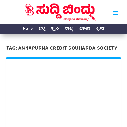
Home
ಜಿಲ್ಲೆ
ಕ್ರೈಂ
ರಾಜ್ಯ
ವಿಶೇಷ
ಕ್ರೀಡೆ
TAG:
ANNAPURNA CREDIT SOUHARDA SOCIETY