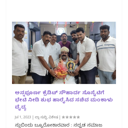
ಅನ್ನಪೂರ್ಣ ಕ್ರೆಡಿಟ್ ಸೌಹಾರ್ದ ಸೊಸೈಟಿಗೆ
ಭೇಟಿ ನೀಡಿ ಶುಭ ಹಾರೈಸಿದ ಸಚಿವ ಮಂಕಾಳು
ವೈದ್ಯ
Jul 1, 2023
|
ಜಿಲ್ಲಾ ಸುದ್ದಿ
,
ವಿಶೇಷ
|
ಸುದ್ದಿಬಿಂದು ಬ್ಯೂರೋಕಾರವಾರ : ಸದೃಡ ಸಮಾಜ