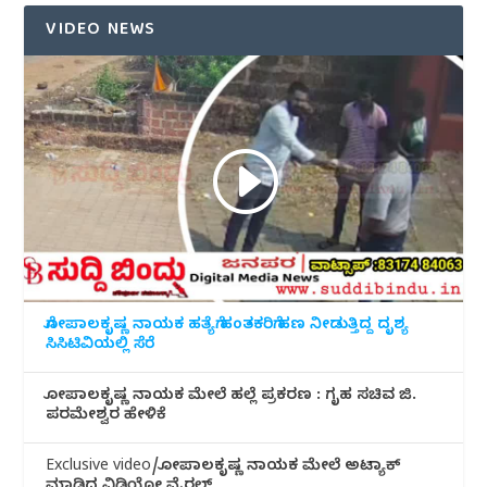
VIDEO NEWS
ಗೋಪಾಲಕೃಷ್ಣ ನಾಯಕ ಹತ್ಯೆಗೆ ಹಂತಕರಿಗೆ ಹಣ ನೀಡುತ್ತಿದ್ದ ದೃಶ್ಯ
ಸಿಸಿಟಿವಿಯಲ್ಲಿ ಸೆರೆ
ಗೋಪಾಲಕೃಷ್ಣ ನಾಯಕ ಮೇಲೆ ಹಲ್ಲೆ ಪ್ರಕರಣ : ಗೃಹ ಸಚಿವ ಜಿ.
ಪರಮೇಶ್ವರ ಹೇಳಿಕೆ
Exclusive video/ಗೋಪಾಲಕೃಷ್ಣ ನಾಯಕ ಮೇಲೆ ಅಟ್ಯಾಕ್