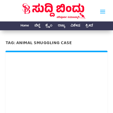
Home
ಜಿಲ್ಲೆ
ಕ್ರೈಂ
ರಾಜ್ಯ
ವಿಶೇಷ
ಕ್ರೀಡೆ
TAG:
ANIMAL SMUGGLING CASE