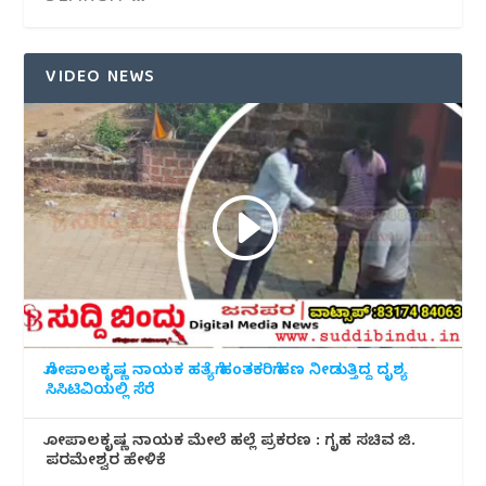
VIDEO NEWS
ಗೋಪಾಲಕೃಷ್ಣ ನಾಯಕ ಹತ್ಯೆಗೆ ಹಂತಕರಿಗೆ ಹಣ ನೀಡುತ್ತಿದ್ದ ದೃಶ್ಯ
ಸಿಸಿಟಿವಿಯಲ್ಲಿ ಸೆರೆ
ಗೋಪಾಲಕೃಷ್ಣ ನಾಯಕ ಮೇಲೆ ಹಲ್ಲೆ ಪ್ರಕರಣ : ಗೃಹ ಸಚಿವ ಜಿ.
ಪರಮೇಶ್ವರ ಹೇಳಿಕೆ