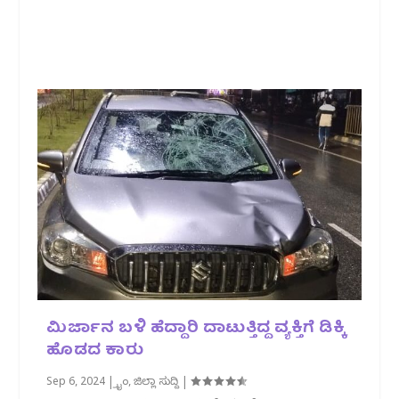
ಮಿರ್ಜಾನ ಬಳಿ ಹೆದ್ದಾರಿ ದಾಟುತ್ತಿದ್ದ ವ್ಯಕ್ತಿಗೆ ಡಿಕ್ಕಿ‌
ಹೊಡದ ಕಾರು
Sep 6, 2024
|
ಕ್ರೈಂ
,
ಜಿಲ್ಲಾ ಸುದ್ದಿ
|