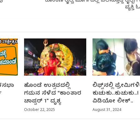
ವು
ಕೊಂಕಣ ರೈಲ್ವೆ ಮಾರ್ಗದಲ್ಲಿ ಚಲಿಸುತ್ತಿದ್ದ ರೈಲ್ಬೆಗೆ
ವ್ಯಕ್ತಿ
ೋಕಸಭಾ
ಹೊಂಡೆ ಉತ್ಸವದಲ್ಲಿ
ಲಿಫ್ಟ್‌ನಲ್ಲಿ ಪ್ರೇಮಿಗಳ
ಿ
ಗಮನ ಸೆಳೆದ “ಕಾಂತಾರ
ಕುಚುಕು..ಕುಚುಕು..!
ಚಾಪ್ಟರ್ 1″ ದೃಶ್ಯ
ವಿಡಿಯೋ ಲೀಕ್‌..
October 22, 2025
August 31, 2024