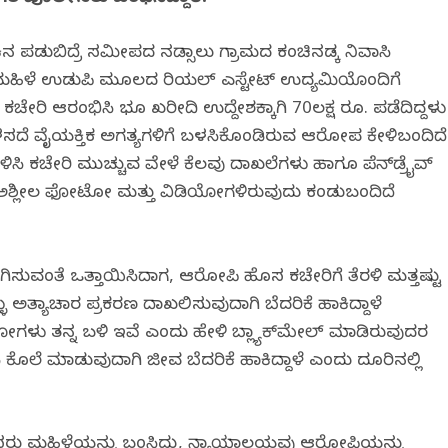
ಿನ ಪಡುಬಿದ್ರೆ ಸಮೀಪದ ನಡ್ಸಾಲು ಗ್ರಾಮದ ಕಂಚಿನಡ್ಕ ನಿವಾಸಿ
ಈ ಮಹಿಳೆ ಉಡುಪಿ ಮೂಲದ ರಿಯಲ್ ಎಸ್ಟೇಟ್ ಉದ್ಯಮಿಯೊಂದಿಗೆ
ೇರಿ ಆರಂಭಿಸಿ ಭೂ ಖರೀದಿ ಉದ್ದೇಶಕ್ಕಾಗಿ 70ಲಕ್ಷ ರೂ. ಪಡೆದಿದ್ದಳು
ಬಳಸದೆ ವೈಯಕ್ತಿಕ ಅಗತ್ಯಗಳಿಗೆ ಬಳಸಿಕೊಂಡಿರುವ ಆರೋಪ ಕೇಳಿಬಂದಿದೆ
ಿಸಿ ಕಚೇರಿ ಮುಚ್ಚುವ ವೇಳೆ ಕೆಲವು ದಾಖಲೆಗಳು ಹಾಗೂ ಪೆನ್‌ಡ್ರೈವ್
ೂ ಅಶ್ಲೀಲ ಫೋಟೋ ಮತ್ತು ವಿಡಿಯೋಗಳಿರುವುದು ಕಂಡುಬಂದಿದೆ
ರುಗಿಸುವಂತೆ ಒತ್ತಾಯಿಸಿದಾಗ, ಆರೋಪಿ ಹೊಸ ಕಚೇರಿಗೆ ತೆರಳಿ ಮತ್ತಷ್ಟು
ುಳ್ಳು ಅತ್ಯಾಚಾರ ಪ್ರಕರಣ ದಾಖಲಿಸುವುದಾಗಿ ಬೆದರಿಕೆ ಹಾಕಿದ್ದಾಳೆ
ಯೋಗಳು ತನ್ನ ಬಳಿ ಇವೆ ಎಂದು ಹೇಳಿ ಬ್ಲ್ಯಾಕ್‌ಮೇಲ್ ಮಾಡಿರುವುದರ
 ಕೊಲೆ ಮಾಡುವುದಾಗಿ ಜೀವ ಬೆದರಿಕೆ ಹಾಕಿದ್ದಾಳೆ ಎಂದು ದೂರಿನಲ್ಲಿ
ು ಮಹಿಳೆಯನ್ನು ಬಂಧಿಸಿದ್ದು, ನ್ಯಾಯಾಲಯವು ಆರೋಪಿಯನ್ನು