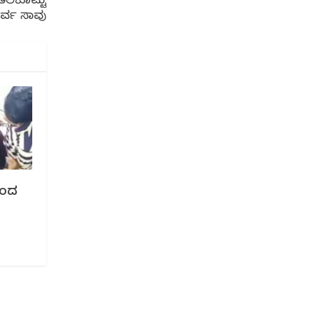
 ತಲೆಕೊಟ್ಟು
 ಓರ್ವ ಸಾವು
ಿಂದ‌