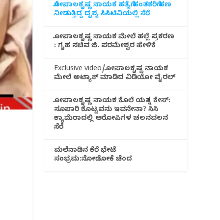
ಗೋಪಾಲಕೃಷ್ಣ ನಾಯಕ ಹತ್ಯೆಗೆ ಹಂತಕರಿಗೆ ಹಣ
ನೀಡುತ್ತಿದ್ದ ದೃಶ್ಯ ಸಿಸಿಟಿವಿಯಲ್ಲಿ ಸೆರೆ
ಗೋಪಾಲಕೃಷ್ಣ ನಾಯಕ ಮೇಲೆ ಹಲ್ಲೆ ಪ್ರಕರಣ
: ಗೃಹ ಸಚಿವ ಜಿ. ಪರಮೇಶ್ವರ ಹೇಳಿಕೆ
Exclusive video/ಗೋಪಾಲಕೃಷ್ಣ ನಾಯಕ
ಮೇಲೆ ಅಟ್ಯಾಕ್ ಮಾಡಿದ ವಿಡಿಯೋ ವೈರಲ್
ಗೋಪಾಲಕೃಷ್ಣ ನಾಯಕ ಕೊಲೆ ಯತ್ನ ಕೇಸ್:
ಸೂಪಾರಿ ಕೊಟ್ಟವನು ಇವನೇನಾ? ಸಿಸಿ
ಕ್ಯಾಮೆರಾದಲ್ಲಿ ಆರೋಪಿಗಳ ಚಲನವಲನ
ಸೆರೆ
ಮಲೆನಾಡಿ‌ನ ಕೆರೆ ಭೇಟೆ
ಸಂಭ್ರಮ:ನೋಡೋಕೆ ಚೆಂದ
ಿ