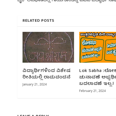
ಬೈಕ್ ಅಪಘಾತದಲ್ಲಿ ಗಾಯಗೊಂಡಿದ್ದ ಐಟಿಐ ವಿದ್ಯಾರ್ಥಿ ಸಾ
RELATED POSTS
ವಿದ್ಯಾರ್ಥಿಗಳಿಂದ ವಿಶೇಷ
Lok Sabha :ಲ
ರೀತಿಯಲ್ಲಿ ರಾಮವಂದನೆ
ಚುನಾವಣೆ ಅಭ್ಯರ್ಥ
ಬದಲಾವಣೆ‌ ಇಲ್ಲ.!
January 21, 2024
February 21, 2024