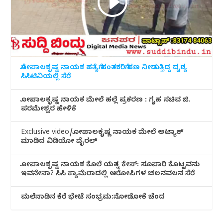
ಗೋಪಾಲಕೃಷ್ಣ ನಾಯಕ ಹತ್ಯೆಗೆ ಹಂತಕರಿಗೆ ಹಣ ನೀಡುತ್ತಿದ್ದ ದೃಶ್ಯ
ಸಿಸಿಟಿವಿಯಲ್ಲಿ ಸೆರೆ
ಗೋಪಾಲಕೃಷ್ಣ ನಾಯಕ ಮೇಲೆ ಹಲ್ಲೆ ಪ್ರಕರಣ : ಗೃಹ ಸಚಿವ ಜಿ.
ಪರಮೇಶ್ವರ ಹೇಳಿಕೆ
Exclusive video/ಗೋಪಾಲಕೃಷ್ಣ ನಾಯಕ ಮೇಲೆ ಅಟ್ಯಾಕ್
ಮಾಡಿದ ವಿಡಿಯೋ ವೈರಲ್
ಗೋಪಾಲಕೃಷ್ಣ ನಾಯಕ ಕೊಲೆ ಯತ್ನ ಕೇಸ್: ಸೂಪಾರಿ ಕೊಟ್ಟವನು
ಇವನೇನಾ? ಸಿಸಿ ಕ್ಯಾಮೆರಾದಲ್ಲಿ ಆರೋಪಿಗಳ ಚಲನವಲನ ಸೆರೆ
ಮಲೆನಾಡಿ‌ನ ಕೆರೆ ಭೇಟೆ ಸಂಭ್ರಮ:ನೋಡೋಕೆ ಚೆಂದ