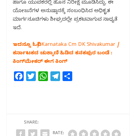
ಹಾಗೂ ಯುವಕರಲ್ಲಿ ಹೊಸ ನಿರೀಕ್ಷೆ ಮೂಡಿಸಿದ್ದು, ಈ
ಯೋಜನೆಗಳ ಅನುಷ್ಠಾನಕ್ಕೆ ಸಂಬಂಧಿಸಿದ ಅಧಿಕೃತ
ಮಾರ್ಗಸೂಚಿಗಳು ಶೀಘ್ರದಲ್ಲೇ ಪ್ರಕಟವಾಗುವ ಸಾಧ್ಯತೆ
ಇದೆ.
ಇದನ್ನೂ ಓದಿ/ Karnataka Cm DK Shivakumar /
ಕರ್ನಾಟಕದ ಚುಕ್ಕಾಣಿ ಹಿಡಿದ ಕನಕಪುರ ಬಂಡೆ :
ಕಿಂಗ್‌ಮೇಕರ್ ಈಗ ಕಿಂಗ್
F
T
W
T
S
a
w
h
el
h
c
itt
at
e
ar
e
e
s
g
e
b
r
A
ra
o
p
m
SHARE:
o
p
RATE: