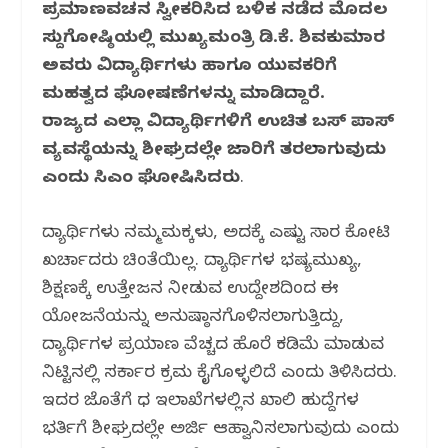
ಪ್ರಮಾಣವಚನ ಸ್ವೀಕರಿಸಿದ ಬಳಿಕ ನಡೆದ ಮೊದಲ
b
r
A
ra
ಸುದ್ದಿಗೋಷ್ಠಿಯಲ್ಲಿ ಮುಖ್ಯಮಂತ್ರಿ ಡಿ.ಕೆ. ಶಿವಕುಮಾರ
o
p
m
ಅವರು ವಿದ್ಯಾರ್ಥಿಗಳು ಹಾಗೂ ಯುವಕರಿಗೆ
o
p
ಮಹತ್ವದ ಘೋಷಣೆಗಳನ್ನು ಮಾಡಿದ್ದಾರೆ.
k
ರಾಜ್ಯದ ಎಲ್ಲಾ ವಿದ್ಯಾರ್ಥಿಗಳಿಗೆ ಉಚಿತ ಬಸ್ ಪಾಸ್
ವ್ಯವಸ್ಥೆಯನ್ನು ಶೀಘ್ರದಲ್ಲೇ ಜಾರಿಗೆ ತರಲಾಗುವುದು
ಎಂದು ಸಿಎಂ ಘೋಷಿಸಿದರು
.
ವಿದ್ಯಾರ್ಥಿಗಳು ನಮ್ಮಮಕ್ಕಳು, ಅದಕ್ಕೆ ಎಷ್ಟು ಸಾವಿರ ಕೋಟಿ
ಖರ್ಚಾದರು ಚಿಂತೆಯಿಲ್ಲ. ವಿದ್ಯಾರ್ಥಿಗಳ ಭವಿಷ್ಯ‌ಮುಖ್ಯ,
ಶಿಕ್ಷಣಕ್ಕೆ ಉತ್ತೇಜನ ನೀಡುವ ಉದ್ದೇಶದಿಂದ ಈ
ಯೋಜನೆಯನ್ನು ಅನುಷ್ಠಾನಗೊಳಿಸಲಾಗುತ್ತಿದ್ದು,
ವಿದ್ಯಾರ್ಥಿಗಳ ಪ್ರಯಾಣ ವೆಚ್ಚದ ಹೊರೆ ಕಡಿಮೆ ಮಾಡುವ
ನಿಟ್ಟಿನಲ್ಲಿ ಸರ್ಕಾರ ಕ್ರಮ ಕೈಗೊಳ್ಳಲಿದೆ ಎಂದು ತಿಳಿಸಿದರು.
ಇದರ ಜೊತೆಗೆ ವಿವಿಧ ಇಲಾಖೆಗಳಲ್ಲಿನ ಖಾಲಿ ಹುದ್ದೆಗಳ
ಭರ್ತಿಗೆ ಶೀಘ್ರದಲ್ಲೇ ಅರ್ಜಿ ಆಹ್ವಾನಿಸಲಾಗುವುದು ಎಂದು