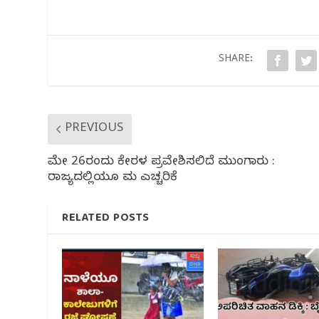
e
e
s
g
e
b
r
A
ra
o
p
m
o
p
SHARE:
k
PREVIOUS
ಮೇ 26ರಂದು ಕೇರಳ ಪ್ರವೇಶಿಸಲಿದೆ ಮುಂಗಾರು :
ರಾಜ್ಯದಲ್ಲಿಯೂ ಮಳೆ ಎಚ್ಚರಿಕೆ
RELATED POSTS