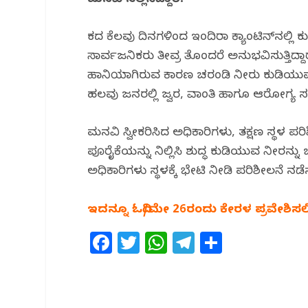
ಮನವಿ ಸಲ್ಲಿಸಿದ್ದಾರೆ.
b
r
A
ra
o
p
m
ಕಳೆದ ಕೆಲವು ದಿನಗಳಿಂದ ಇಂದಿರಾ ಕ್ಯಾಂಟಿನ್‌ನಲ್ಲಿ
o
p
ಸಾರ್ವಜನಿಕರು ತೀವ್ರ ತೊಂದರೆ ಅನುಭವಿಸುತ್ತಿದ್ದಾ
k
ಹಾನಿಯಾಗಿರುವ ಕಾರಣ ಚರಂಡಿ ನೀರು ಕುಡಿಯುವ ನೀರಿನ 
ಹಲವು ಜನರಲ್ಲಿ ಜ್ವರ, ವಾಂತಿ ಹಾಗೂ ಆರೋಗ್ಯ ಸಮಸ್ಯ
ಮನವಿ ಸ್ವೀಕರಿಸಿದ ಅಧಿಕಾರಿಗಳು, ತಕ್ಷಣ ಸ್ಥಳ ಪರ
ಪೂರೈಕೆಯನ್ನು ನಿಲ್ಲಿಸಿ ಶುದ್ಧ ಕುಡಿಯುವ ನೀರನ್
ಅಧಿಕಾರಿಗಳು ಸ್ಥಳಕ್ಕೆ ಭೇಟಿ ನೀಡಿ ಪರಿಶೀಲನೆ ನಡೆಸು
ಇದನ್ನೂ ಓದಿ/ಮೇ 26ರಂದು ಕೇರಳ ಪ್ರವೇಶಿಸಲಿ
F
T
W
T
S
a
w
h
el
h
c
itt
at
e
ar