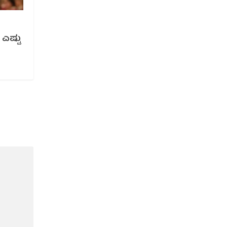
ಎಷ್ಟು