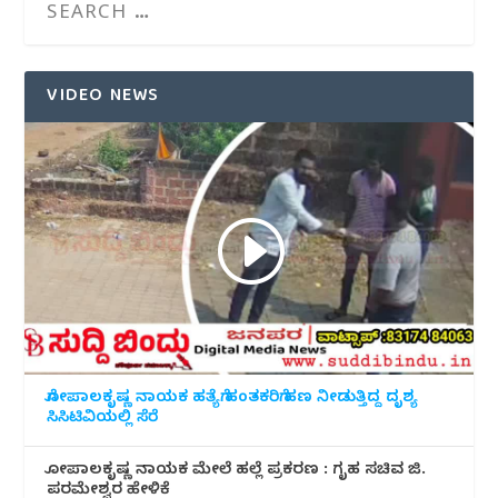
VIDEO NEWS
ಗೋಪಾಲಕೃಷ್ಣ ನಾಯಕ ಹತ್ಯೆಗೆ ಹಂತಕರಿಗೆ ಹಣ ನೀಡುತ್ತಿದ್ದ ದೃಶ್ಯ
ಸಿಸಿಟಿವಿಯಲ್ಲಿ ಸೆರೆ
ಗೋಪಾಲಕೃಷ್ಣ ನಾಯಕ ಮೇಲೆ ಹಲ್ಲೆ ಪ್ರಕರಣ : ಗೃಹ ಸಚಿವ ಜಿ.
ಪರಮೇಶ್ವರ ಹೇಳಿಕೆ