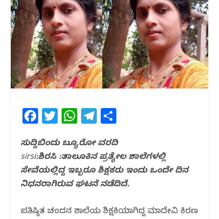
F
T
W
T
S
a
w
h
el
h
c
itt
at
e
ar
ಸುದ್ದಿಬಿಂದು ಬ್ಯೂರೋ ವರದಿ
sirsi:ಶಿರಸಿ :ತಾಲೂಕಿನ ಪ್ರತ್ಯೇಲ ಶಾಲೆಗಳಲ್ಲಿ
e
e
s
g
e
ಸೇವೆಯಲ್ಲಿದ್ದ ಇಬ್ಬರೂ ಶಿಕ್ಷಕರು ಇಂದು ಒಂದೇ ದಿನ
b
r
A
ra
ನಿಧನರಾಗಿರುವ ಘಟನೆ ನಡೆದಿದೆ.
o
p
m
o
p
ಪ್ರತಿಷ್ಠಿತ ಚಂದನ ಶಾಲೆಯ ಶಿಕ್ಷಕಿಯಾಗಿದ್ದ ಮಾದೇವಿ ಕಿರಣ