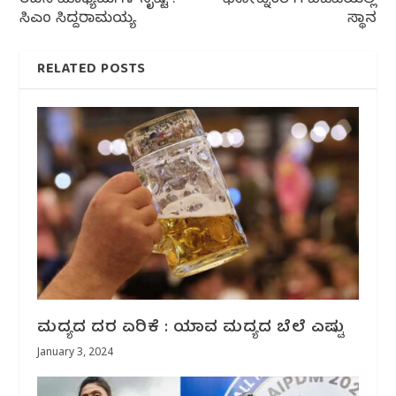
ರಚನೆ ಮಾಧ್ಯಮಗಳ ಸೃಷ್ಟಿ :
ಘೋಟ್ನೆಕರ್‌ಗೆ ಬಿಜೆಪಿಯಲ್ಲಿ
ಸಿಎಂ ಸಿದ್ದರಾಮಯ್ಯ
ಸ್ಥಾನ
RELATED POSTS
ಮದ್ಯದ ದರ ಏರಿಕೆ : ಯಾವ ಮದ್ಯದ ಬೆಲೆ ಎಷ್ಟು
January 3, 2024