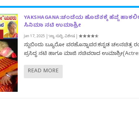
YAKSHAGANA:ಚಂಡೆಯ ಹೊಡೆತಕ್ಕೆ ಹೆಜ್ಜೆ ಹಾಕಲ
ಸಿನಿಮಾ ನಟಿ ಉಮಾಶ್ರೀ
Jan 17, 2025
|
ರಾಜ್ಯ ಸುದ್ದಿ
,
ವಿಶೇಷ
|
ಸುದ್ದಿಬಿಂದು ಬ್ಯೂರೋ ವರದಿಹೊನ್ನಾವರ:ಕನ್ನಡ ಚಲನಚಿತ್ರ 
ಪ್ರಸಿದ್ಧ ನಟಿ ಹಾಗೂ ಮಾಜಿ ಸಚಿವರಾದ ಉಮಾಶ್ರೀ(Actres
READ MORE