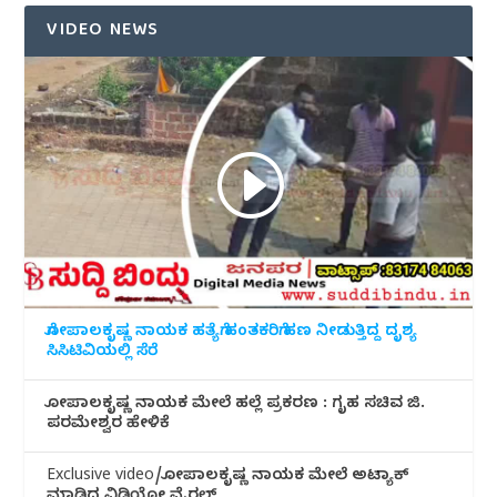
VIDEO NEWS
ಗೋಪಾಲಕೃಷ್ಣ ನಾಯಕ ಹತ್ಯೆಗೆ ಹಂತಕರಿಗೆ ಹಣ ನೀಡುತ್ತಿದ್ದ ದೃಶ್ಯ
ಸಿಸಿಟಿವಿಯಲ್ಲಿ ಸೆರೆ
ಗೋಪಾಲಕೃಷ್ಣ ನಾಯಕ ಮೇಲೆ ಹಲ್ಲೆ ಪ್ರಕರಣ : ಗೃಹ ಸಚಿವ ಜಿ.
ಪರಮೇಶ್ವರ ಹೇಳಿಕೆ
Exclusive video/ಗೋಪಾಲಕೃಷ್ಣ ನಾಯಕ ಮೇಲೆ ಅಟ್ಯಾಕ್