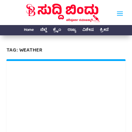
Home
ಜಿಲ್ಲೆ
ಕ್ರೈಂ
ರಾಜ್ಯ
ವಿಶೇಷ
ಕ್ರೀಡೆ
TAG:
WEATHER