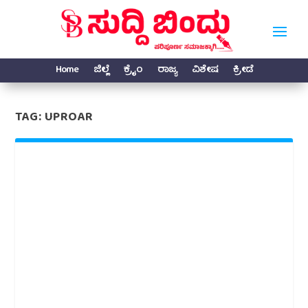
Home
ಜಿಲ್ಲೆ
ಕ್ರೈಂ
ರಾಜ್ಯ
ವಿಶೇಷ
ಕ್ರೀಡೆ
TAG:
UPROAR