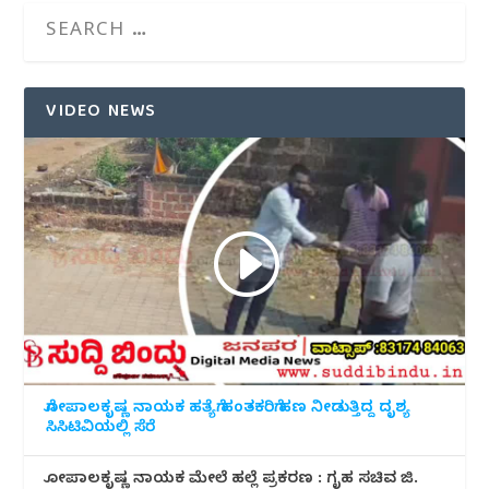
VIDEO NEWS
ಗೋಪಾಲಕೃಷ್ಣ ನಾಯಕ ಹತ್ಯೆಗೆ ಹಂತಕರಿಗೆ ಹಣ ನೀಡುತ್ತಿದ್ದ ದೃಶ್ಯ
ಸಿಸಿಟಿವಿಯಲ್ಲಿ ಸೆರೆ
ಗೋಪಾಲಕೃಷ್ಣ ನಾಯಕ ಮೇಲೆ ಹಲ್ಲೆ ಪ್ರಕರಣ : ಗೃಹ ಸಚಿವ ಜಿ.