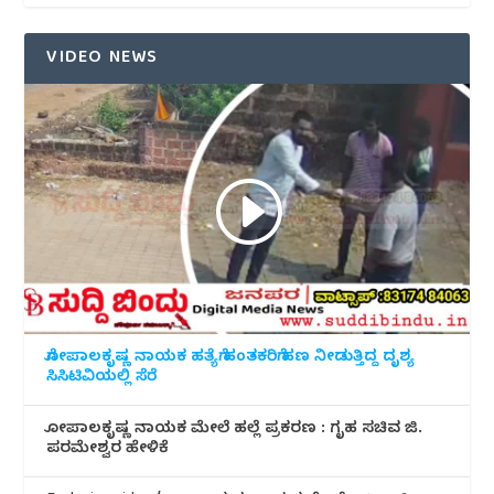
VIDEO NEWS
ಗೋಪಾಲಕೃಷ್ಣ ನಾಯಕ ಹತ್ಯೆಗೆ ಹಂತಕರಿಗೆ ಹಣ ನೀಡುತ್ತಿದ್ದ ದೃಶ್ಯ
ಸಿಸಿಟಿವಿಯಲ್ಲಿ ಸೆರೆ
ಗೋಪಾಲಕೃಷ್ಣ ನಾಯಕ ಮೇಲೆ ಹಲ್ಲೆ ಪ್ರಕರಣ : ಗೃಹ ಸಚಿವ ಜಿ.
ಪರಮೇಶ್ವರ ಹೇಳಿಕೆ