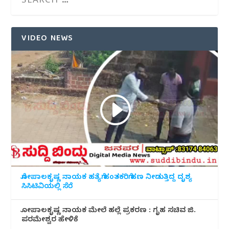
VIDEO NEWS
ಗೋಪಾಲಕೃಷ್ಣ ನಾಯಕ ಹತ್ಯೆಗೆ ಹಂತಕರಿಗೆ ಹಣ ನೀಡುತ್ತಿದ್ದ ದೃಶ್ಯ
ಸಿಸಿಟಿವಿಯಲ್ಲಿ ಸೆರೆ
ಗೋಪಾಲಕೃಷ್ಣ ನಾಯಕ ಮೇಲೆ ಹಲ್ಲೆ ಪ್ರಕರಣ : ಗೃಹ ಸಚಿವ ಜಿ.
ಪರಮೇಶ್ವರ ಹೇಳಿಕೆ