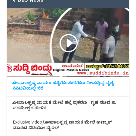
VIDEO NEWS
ಗೋಪಾಲಕೃಷ್ಣ ನಾಯಕ ಹತ್ಯೆಗೆ ಹಂತಕರಿಗೆ ಹಣ ನೀಡುತ್ತಿದ್ದ ದೃಶ್ಯ
ಸಿಸಿಟಿವಿಯಲ್ಲಿ ಸೆರೆ
ಗೋಪಾಲಕೃಷ್ಣ ನಾಯಕ ಮೇಲೆ ಹಲ್ಲೆ ಪ್ರಕರಣ : ಗೃಹ ಸಚಿವ ಜಿ.
ಪರಮೇಶ್ವರ ಹೇಳಿಕೆ
Exclusive video/ಗೋಪಾಲಕೃಷ್ಣ ನಾಯಕ ಮೇಲೆ ಅಟ್ಯಾಕ್
ಮಾಡಿದ ವಿಡಿಯೋ ವೈರಲ್