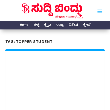
Home
ಜಿಲ್ಲೆ
ಕ್ರೈಂ
ರಾಜ್ಯ
ವಿಶೇಷ
ಕ್ರೀಡೆ
TAG:
TOPPER STUDENT