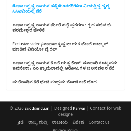
ಗೋಪಾಲಕೃಷ್ಣ ನಾಯಕ ಹತ್ಯೆಗೆ ಹಂತಕರಿಗೆ ಹಣ ನೀಡುತ್ತಿದ್ದ ದೃಶ್ಯ
ಸಿಸಿಟಿವಿಯಲ್ಲಿ ಸೆರೆ
ಗೋಪಾಲಕೃಷ್ಣ ನಾಯಕ ಮೇಲೆ ಹಲ್ಲೆ ಪ್ರಕರಣ : ಗೃಹ ಸಚಿವ ಜಿ.
ಪರಮೇಶ್ವರ ಹೇಳಿಕೆ
Exclusive video/ಗೋಪಾಲಕೃಷ್ಣ ನಾಯಕ ಮೇಲೆ ಅಟ್ಯಾಕ್
ಮಾಡಿದ ವಿಡಿಯೋ ವೈರಲ್
ಗೋಪಾಲಕೃಷ್ಣ ನಾಯಕ ಕೊಲೆ ಯತ್ನ ಕೇಸ್: ಸೂಪಾರಿ ಕೊಟ್ಟವನು
ಇವನೇನಾ? ಸಿಸಿ ಕ್ಯಾಮೆರಾದಲ್ಲಿ ಆರೋಪಿಗಳ ಚಲನವಲನ ಸೆರೆ
ಮಲೆನಾಡಿ‌ನ ಕೆರೆ ಭೇಟೆ ಸಂಭ್ರಮ:ನೋಡೋಕೆ ಚೆಂದ
© 2026
suddibindu.in
| Designed
Karwar
| Contact for web
designe
ಕ್ರೀಡೆ
ರಾಜ್ಯ ಸುದ್ದಿ
ರಾಜಕೀಯ
ವಿಶೇಷ
Contact us