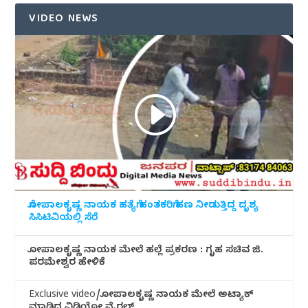
VIDEO NEWS
ಗೋಪಾಲಕೃಷ್ಣ ನಾಯಕ ಹತ್ಯೆಗೆ ಹಂತಕರಿಗೆ ಹಣ ನೀಡುತ್ತಿದ್ದ ದೃಶ್ಯ
ಸಿಸಿಟಿವಿಯಲ್ಲಿ ಸೆರೆ
ಗೋಪಾಲಕೃಷ್ಣ ನಾಯಕ ಮೇಲೆ ಹಲ್ಲೆ ಪ್ರಕರಣ : ಗೃಹ ಸಚಿವ ಜಿ.
ಪರಮೇಶ್ವರ ಹೇಳಿಕೆ
Exclusive video/ಗೋಪಾಲಕೃಷ್ಣ ನಾಯಕ ಮೇಲೆ ಅಟ್ಯಾಕ್