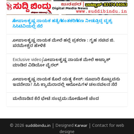
ಗೋಪಾಲಕೃಷ್ಣ ನಾಯಕ ಹತ್ಯೆಗೆ ಹಂತಕರಿಗೆ ಹಣ ನೀಡುತ್ತಿದ್ದ ದೃಶ್ಯ
ಸಿಸಿಟಿವಿಯಲ್ಲಿ ಸೆರೆ
ಗೋಪಾಲಕೃಷ್ಣ ನಾಯಕ ಮೇಲೆ ಹಲ್ಲೆ ಪ್ರಕರಣ : ಗೃಹ ಸಚಿವ ಜಿ.
ಪರಮೇಶ್ವರ ಹೇಳಿಕೆ
Exclusive video/ಗೋಪಾಲಕೃಷ್ಣ ನಾಯಕ ಮೇಲೆ ಅಟ್ಯಾಕ್
ಮಾಡಿದ ವಿಡಿಯೋ ವೈರಲ್
ಗೋಪಾಲಕೃಷ್ಣ ನಾಯಕ ಕೊಲೆ ಯತ್ನ ಕೇಸ್: ಸೂಪಾರಿ ಕೊಟ್ಟವನು
ಇವನೇನಾ? ಸಿಸಿ ಕ್ಯಾಮೆರಾದಲ್ಲಿ ಆರೋಪಿಗಳ ಚಲನವಲನ ಸೆರೆ
ಮಲೆನಾಡಿ‌ನ ಕೆರೆ ಭೇಟೆ ಸಂಭ್ರಮ:ನೋಡೋಕೆ ಚೆಂದ
© 2026
suddibindu.in
| Designed
Karwar
| Contact for web
designe