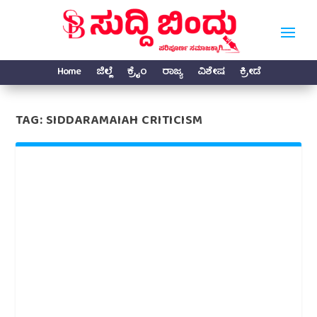
Home
ಜಿಲ್ಲೆ
ಕ್ರೈಂ
ರಾಜ್ಯ
ವಿಶೇಷ
ಕ್ರೀಡೆ
TAG:
SIDDARAMAIAH CRITICISM