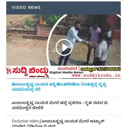
VIDEO NEWS
ಗೋಪಾಲಕೃಷ್ಣ ನಾಯಕ ಹತ್ಯೆಗೆ ಹಂತಕರಿಗೆ ಹಣ ನೀಡುತ್ತಿದ್ದ ದೃಶ್ಯ
ಸಿಸಿಟಿವಿಯಲ್ಲಿ ಸೆರೆ
ಗೋಪಾಲಕೃಷ್ಣ ನಾಯಕ ಮೇಲೆ ಹಲ್ಲೆ ಪ್ರಕರಣ : ಗೃಹ ಸಚಿವ ಜಿ.
ಪರಮೇಶ್ವರ ಹೇಳಿಕೆ
Exclusive video/ಗೋಪಾಲಕೃಷ್ಣ ನಾಯಕ ಮೇಲೆ ಅಟ್ಯಾಕ್