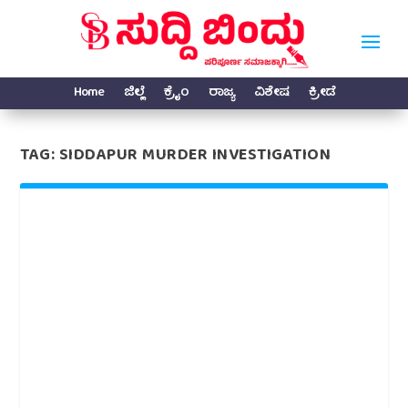
Home
ಜಿಲ್ಲೆ
ಕ್ರೈಂ
ರಾಜ್ಯ
ವಿಶೇಷ
ಕ್ರೀಡೆ
TAG:
SIDDAPUR MURDER INVESTIGATION