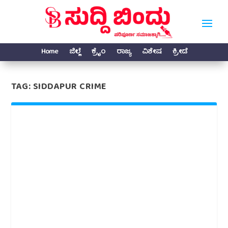
Home
ಜಿಲ್ಲೆ
ಕ್ರೈಂ
ರಾಜ್ಯ
ವಿಶೇಷ
ಕ್ರೀಡೆ
TAG:
SIDDAPUR CRIME