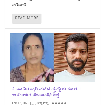
ದರೋಡೆ...
READ MORE
21ಸಾವಿರಕ್ಕಾಗಿ ನಡೆದ ವೃದ್ದೆಯ ಕೊಲೆ..!
ಆರೋಪಿಗೆ ಜೀವಾವಧಿ ಶಿಕ್ಷೆ
Feb 18, 2026
|
ಕ್ರೈಂ
,
ಜಿಲ್ಲಾ ಸುದ್ದಿ
|