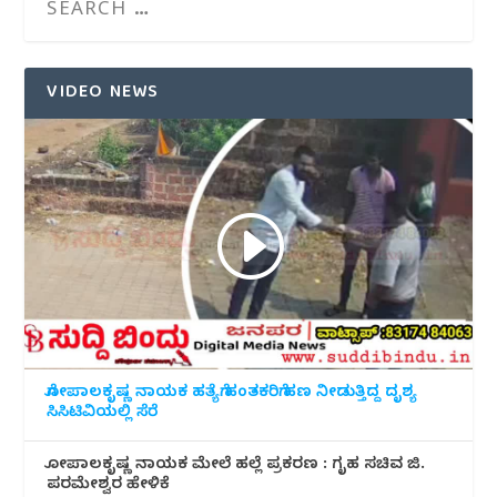
VIDEO NEWS
ಗೋಪಾಲಕೃಷ್ಣ ನಾಯಕ ಹತ್ಯೆಗೆ ಹಂತಕರಿಗೆ ಹಣ ನೀಡುತ್ತಿದ್ದ ದೃಶ್ಯ
ಸಿಸಿಟಿವಿಯಲ್ಲಿ ಸೆರೆ
ಗೋಪಾಲಕೃಷ್ಣ ನಾಯಕ ಮೇಲೆ ಹಲ್ಲೆ ಪ್ರಕರಣ : ಗೃಹ ಸಚಿವ ಜಿ.
ಪರಮೇಶ್ವರ ಹೇಳಿಕೆ