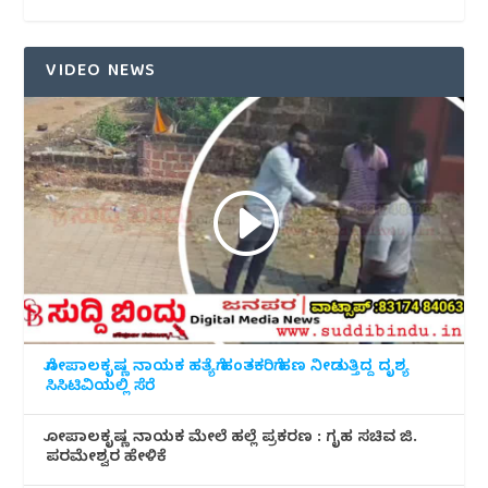
VIDEO NEWS
ಗೋಪಾಲಕೃಷ್ಣ ನಾಯಕ ಹತ್ಯೆಗೆ ಹಂತಕರಿಗೆ ಹಣ ನೀಡುತ್ತಿದ್ದ ದೃಶ್ಯ
ಸಿಸಿಟಿವಿಯಲ್ಲಿ ಸೆರೆ
ಗೋಪಾಲಕೃಷ್ಣ ನಾಯಕ ಮೇಲೆ ಹಲ್ಲೆ ಪ್ರಕರಣ : ಗೃಹ ಸಚಿವ ಜಿ.
ಪರಮೇಶ್ವರ ಹೇಳಿಕೆ