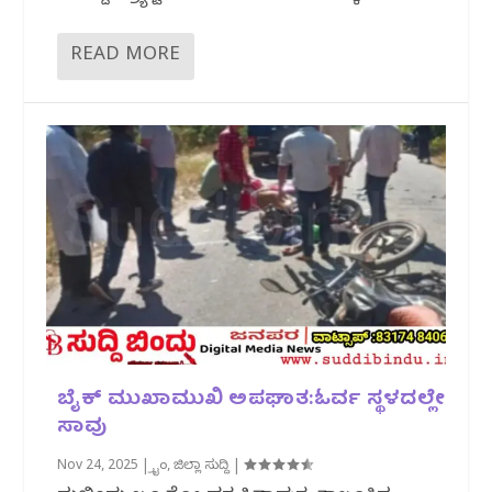
READ MORE
ಬೈಕ್ ಮುಖಾಮುಖಿ ಅಪಘಾತ:ಓರ್ವ ಸ್ಥಳದಲ್ಲೇ
ಸಾವು
Nov 24, 2025
|
ಕ್ರೈಂ
,
ಜಿಲ್ಲಾ ಸುದ್ದಿ
|