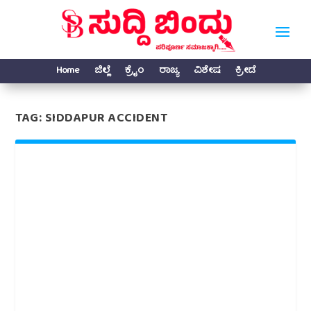
Home
ಜಿಲ್ಲೆ
ಕ್ರೈಂ
ರಾಜ್ಯ
ವಿಶೇಷ
ಕ್ರೀಡೆ
TAG:
SIDDAPUR ACCIDENT