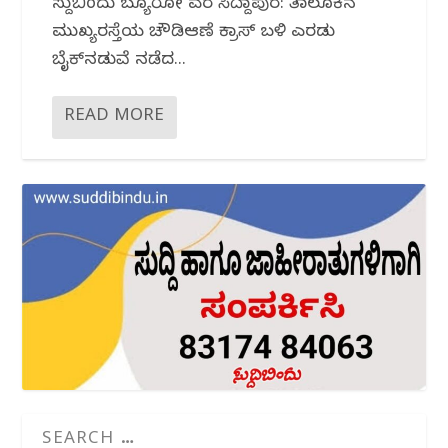
ಸುದ್ದಿಬಿಂದು ಬ್ಯೂರೋ ವರದಿ ಸಿದ್ದಾಪುರ: ತಾಲೂಕಿನ
ಮುಖ್ಯರಸ್ತೆಯ ಚೌಡಿಆಣೆ ಕ್ರಾಸ್ ಬಳಿ ಎರಡು
ಬೈಕ್‌ನಡುವೆ ನಡೆದ...
READ MORE