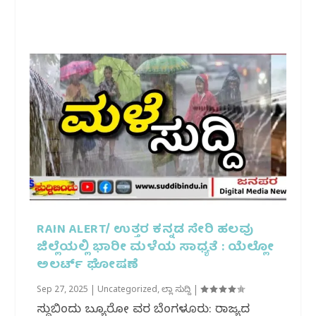
RAIN ALERT/ ಉತ್ತರ ಕನ್ನಡ ಸೇರಿ ಹಲವು
ಜಿಲ್ಲೆಯಲ್ಲಿ ಭಾರೀ ಮಳೆಯ ಸಾಧ್ಯತೆ : ಯೆಲ್ಲೋ
ಅಲರ್ಟ್‌ ಘೋಷಣೆ
Sep 27, 2025
|
Uncategorized
,
ಜಿಲ್ಲಾ ಸುದ್ದಿ
|
ಸುದ್ದಿಬಿಂದು ಬ್ಯೂರೋ ವರದಿ ಬೆಂಗಳೂರು: ರಾಜ್ಯದ