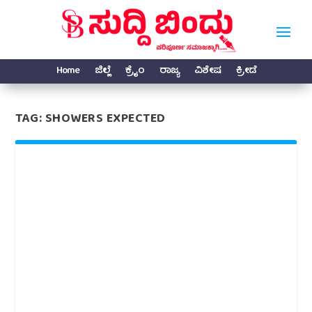
Home
ಜಿಲ್ಲೆ
ಕ್ರೈಂ
ರಾಜ್ಯ
ವಿಶೇಷ
ಕ್ರೀಡೆ
TAG:
SHOWERS EXPECTED