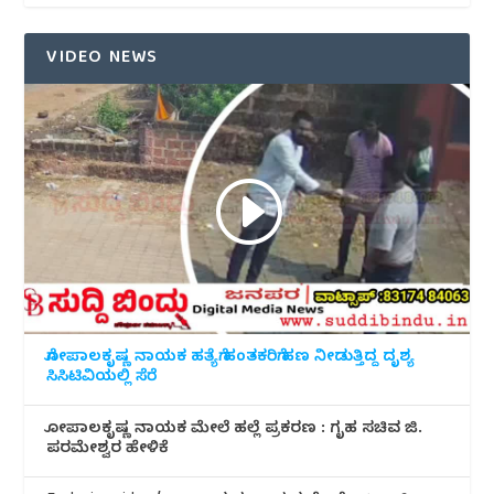
VIDEO NEWS
ಗೋಪಾಲಕೃಷ್ಣ ನಾಯಕ ಹತ್ಯೆಗೆ ಹಂತಕರಿಗೆ ಹಣ ನೀಡುತ್ತಿದ್ದ ದೃಶ್ಯ
ಸಿಸಿಟಿವಿಯಲ್ಲಿ ಸೆರೆ
ಗೋಪಾಲಕೃಷ್ಣ ನಾಯಕ ಮೇಲೆ ಹಲ್ಲೆ ಪ್ರಕರಣ : ಗೃಹ ಸಚಿವ ಜಿ.
ಪರಮೇಶ್ವರ ಹೇಳಿಕೆ