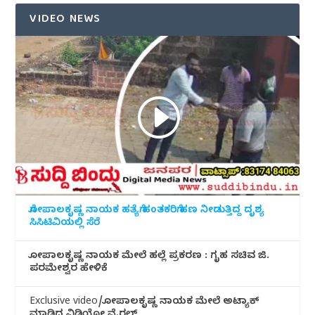
VIDEO NEWS
ಗೋಪಾಲಕೃಷ್ಣ ನಾಯಕ ಹತ್ಯೆಗೆ ಹಂತಕರಿಗೆ ಹಣ ನೀಡುತ್ತಿದ್ದ ದೃಶ್ಯ
ಸಿಸಿಟಿವಿಯಲ್ಲಿ ಸೆರೆ
ಗೋಪಾಲಕೃಷ್ಣ ನಾಯಕ ಮೇಲೆ ಹಲ್ಲೆ ಪ್ರಕರಣ : ಗೃಹ ಸಚಿವ ಜಿ.
ಪರಮೇಶ್ವರ ಹೇಳಿಕೆ
Exclusive video/ಗೋಪಾಲಕೃಷ್ಣ ನಾಯಕ ಮೇಲೆ ಅಟ್ಯಾಕ್