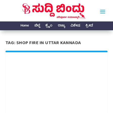
Home
ಜಿಲ್ಲೆ
ಕ್ರೈಂ
ರಾಜ್ಯ
ವಿಶೇಷ
ಕ್ರೀಡೆ
TAG:
SHOP FIRE IN UTTAR KANNADA