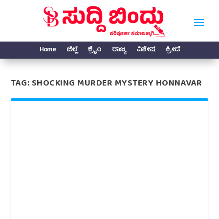
Home
ಜಿಲ್ಲೆ
ಕ್ರೈಂ
ರಾಜ್ಯ
ವಿಶೇಷ
ಕ್ರೀಡೆ
TAG:
SHOCKING MURDER MYSTERY HONNAVAR