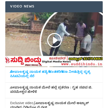
VIDEO NEWS
ಗೋಪಾಲಕೃಷ್ಣ ನಾಯಕ ಹತ್ಯೆಗೆ ಹಂತಕರಿಗೆ ಹಣ ನೀಡುತ್ತಿದ್ದ ದೃಶ್ಯ
ಸಿಸಿಟಿವಿಯಲ್ಲಿ ಸೆರೆ
ಗೋಪಾಲಕೃಷ್ಣ ನಾಯಕ ಮೇಲೆ ಹಲ್ಲೆ ಪ್ರಕರಣ : ಗೃಹ ಸಚಿವ ಜಿ.
ಪರಮೇಶ್ವರ ಹೇಳಿಕೆ
Exclusive video/ಗೋಪಾಲಕೃಷ್ಣ ನಾಯಕ ಮೇಲೆ ಅಟ್ಯಾಕ್