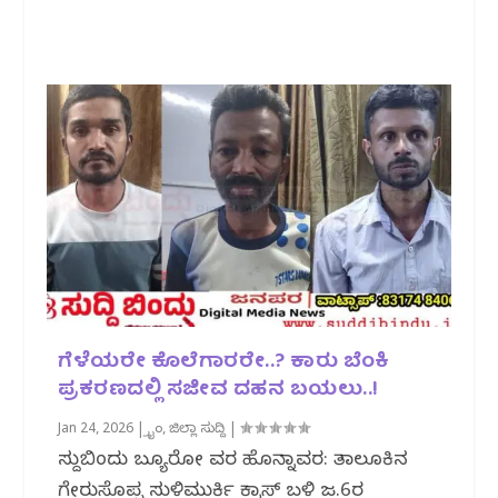
ಗೆಳೆಯರೇ ಕೊಲೆಗಾರರೇ..? ಕಾರು ಬೆಂಕಿ
ಪ್ರಕರಣದಲ್ಲಿ ಸಜೀವ ದಹನ ಬಯಲು..!
Jan 24, 2026
|
ಕ್ರೈಂ
,
ಜಿಲ್ಲಾ ಸುದ್ದಿ
|
ಸುದ್ದಿಬಿಂದು ಬ್ಯೂರೋ ವರದಿ ಹೊನ್ನಾವರ: ತಾಲೂಕಿನ
ಗೇರುಸೊಪ್ಪ ಸುಳಿಮುರ್ಕಿ ಕ್ರಾಸ್ ಬಳಿ ಜ.6ರ