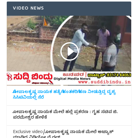
VIDEO NEWS
ಗೋಪಾಲಕೃಷ್ಣ ನಾಯಕ ಹತ್ಯೆಗೆ ಹಂತಕರಿಗೆ ಹಣ ನೀಡುತ್ತಿದ್ದ ದೃಶ್ಯ
ಸಿಸಿಟಿವಿಯಲ್ಲಿ ಸೆರೆ
ಗೋಪಾಲಕೃಷ್ಣ ನಾಯಕ ಮೇಲೆ ಹಲ್ಲೆ ಪ್ರಕರಣ : ಗೃಹ ಸಚಿವ ಜಿ.
ಪರಮೇಶ್ವರ ಹೇಳಿಕೆ
Exclusive video/ಗೋಪಾಲಕೃಷ್ಣ ನಾಯಕ ಮೇಲೆ ಅಟ್ಯಾಕ್