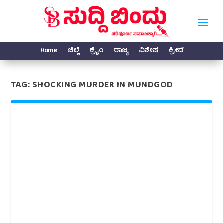
Home
ಜಿಲ್ಲೆ
ಕ್ರೈಂ
ರಾಜ್ಯ
ವಿಶೇಷ
ಕ್ರೀಡೆ
TAG:
SHOCKING MURDER IN MUNDGOD