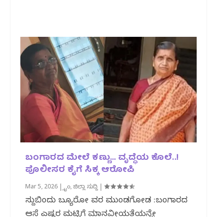
ಬಂಗಾರದ ಮೇಲೆ ಕಣ್ಣು… ವೃದ್ಧೆಯ ಕೊಲೆ..!
ಪೊಲೀಸರ ಕೈಗೆ ಸಿಕ್ಕ ಆರೋಪಿ
Mar 5, 2026
|
ಕ್ರೈಂ
,
ಜಿಲ್ಲಾ ಸುದ್ದಿ
|
ಸುದ್ದಿಬಿಂದು ಬ್ಯೂರೋ ವರದಿ ಮುಂಡಗೋಡ :ಬಂಗಾರದ
ಆಸೆ ಎಷ್ಟರ ಮಟ್ಟಿಗೆ ಮಾನವೀಯತೆಯನ್ನೇ